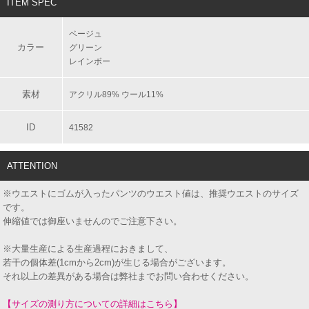
ITEM SPEC
ベージュ
カラー
グリーン
レインボー
素材
アクリル89% ウール11%
ID
41582
ATTENTION
※ウエストにゴムが入ったパンツのウエスト値は、推奨ウエストのサイズ
です。
伸縮値では御座いませんのでご注意下さい。
※大量生産による生産過程におきまして、
若干の個体差(1cmから2cm)が生じる場合がございます。
それ以上の差異がある場合は弊社までお問い合わせください。
【サイズの測り方についての詳細はこちら】