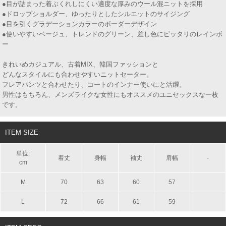
●目が詰まった着ぶくれしにくい適度な厚みのウール混ニットを採用
●ドロップショルダー、ゆったりとしたシルエットのサイジング
●目を引くグラデーションカラーのボーダーデザイン
●使いやすいベージュ、トレンドのグリーン、差し色にピッタリのレインボ
ー
きれいめカジュアル、古着MIX、韓国ファッションと
どんなスタイルにも合わせやすいニットセーター。
フレアパンツと合わせたり、コートのインナー使いにと活躍。
男性はもちろん、メンズライクな女性にもオススメのユニセックスな一枚
です。
ITEM SIZE
単位:
着丈
身幅
袖丈
肩幅
-
cm
M
70
63
60
57
L
72
66
61
59