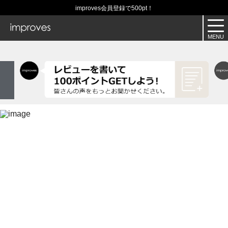
improves会員登録で500pt！