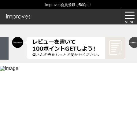
improves会員登録で500pt！