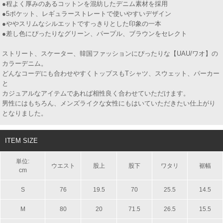
●程よく厚みのあるコットンを混紡したデニム素材を採用
●5ポケット、レギュラーストレートで使いやすいデザイン
●ややスリムなシルエットですっきりとした印象の一本
●差し色にぴったりなグリーン、パープル、ブラウンをセレクト
ストリート、スケーター、韓国ファッションにぴったりな【UAU/ワオ】の
カラーデニム。
どんなコーデにも合わせやすくトップスもTシャツ、スウェット、パーカー
と
カジュアルなアイテムであれば相性良く合わせていただけます。
男性にはもちろん、メンズライクな女性にもはいていただきたい仕上がり
となりました。
ITEM SIZE
単位:
ウエスト
股上
股下
ワタリ
裾幅
cm
S
76
19.5
70
25.5
14.5
M
80
20
71.5
26.5
15.5