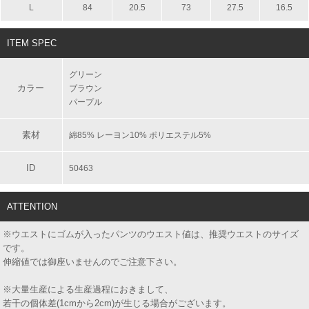
L
84
20.5
73
27.5
16.5
ITEM SPEC
グリーン
カラー
ブラウン
パープル
素材
綿85% レーヨン10% ポリエステル5%
ID
50463
ATTENTION
※ウエストにゴムが入ったパンツのウエスト値は、推奨ウエストのサイズ
です。
伸縮値では御座いませんのでご注意下さい。
※大量生産による生産過程におきまして、
若干の個体差(1cmから2cm)が生じる場合がございます。