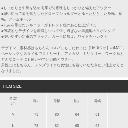
●しっかりと中綿を込め肉厚で防寒性もしっかりと備えたアウター
●思い切って肩を落としたドロップショルダーとゆったりとした身幅、袖
幅、アームホール
●丸みを帯びたシルエットがトレンド感のある仕上がりに
●伝統的なデザインを踏襲しつつ主張し過ぎない黒無地のリボンタグ
●使いやすい定番のブラック、カーキに加えホワイトをセレクト
デザイン、素材感はもちろんコスパにもこだわった【UAU/ワオ】のMA-1。
ベーシックなスタイルでストリート、アメカジ、ミリタリー、ワーク系と
どんなコーデにも使いやすい万能アウター。
男性にはもちろん、メンズライクな女性にも着ていただきたい仕上がりと
なりました。
ITEM SIZE
単位:
着丈
身幅
袖丈
肩幅
-
cm
M
71
80
64
61
L
73
82
65
63