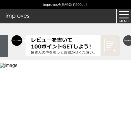
improves会員登録で500pt！