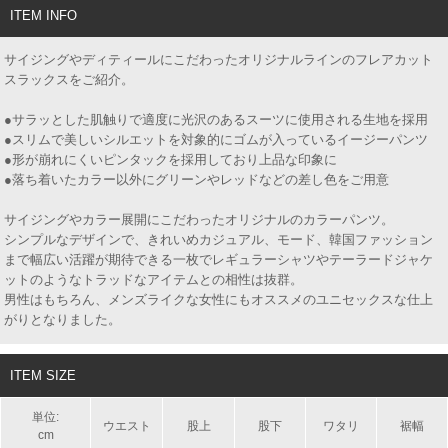
ITEM INFO
サイジングやディティールにこだわったオリジナルラインのフレアカット
スラックスをご紹介。
●サラッとした肌触りで適度に光沢のあるスーツに使用される生地を採用
●スリムで美しいシルエットを対象的にゴムが入っているイージーパンツ
●形が崩れにくいピンタックを採用しており上品な印象に
●落ち着いたカラー以外にグリーンやレッドなどの差し色をご用意
サイジングやカラー展開にこだわったオリジナルのカラーパンツ。
シンプルなデザインで、きれいめカジュアル、モード、韓国ファッション
まで幅広い活躍が期待できる一枚でレギュラーシャツやテーラードジャケ
ットのようなトラッドなアイテムとの相性は抜群。
男性はもちろん、メンズライクな女性にもオススメのユニセックスな仕上
がりとなりました。
ITEM SIZE
単位:
ウエスト
股上
股下
ワタリ
裾幅
cm