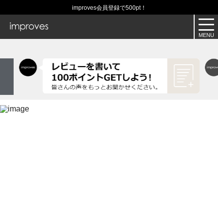
improves会員登録で500pt！