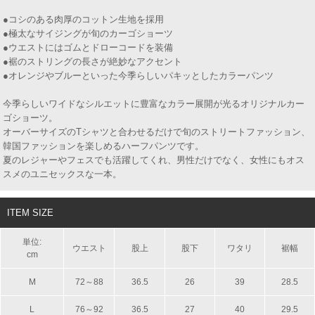
●コシのある肉厚のコットン生地を採用
●極太なサイジングが旬のカーゴショーツ
●ウエストにはゴムとドローコードを装備
●裾のストリングの長さが絶妙なアクセント
●オレンジやブルーといった今季らしいパキッとしたカラーパンツ
今季らしいワイドなシルエットに豊富なカラー展開が光るオリジナルカー
ゴショーツ。
オーバーサイズのTシャツと合わせるだけで旬のストリートファッション、
韓国ファッションを楽しめるハーフパンツです。
夏のレジャーやフェスでも活躍してくれ、男性だけでなく、女性にもオス
スメのユニセックスな一本。
ITEM SIZE
単位:
ウエスト
股上
股下
ワタリ
裾幅
cm
M
72～88
36.5
26
39
28.5
L
76～92
36.5
27
40
29.5