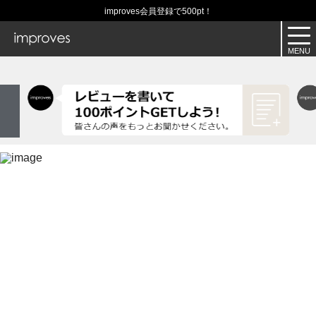
improves会員登録で500pt！