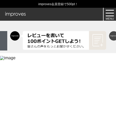
improves会員登録で500pt！