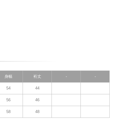
身幅
裄丈
-
-
54
44
56
46
58
48