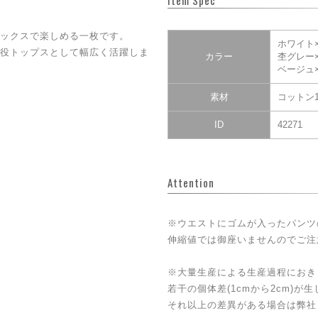
Item Spec
ックスで楽しめる一枚です。
ホワイト
役トップスとして幅広く活躍しま
カラー
杢グレー
ベージュ
素材
コットン1
ID
42271
Attention
※ウエストにゴムが入ったパンツ
伸縮値では御座いませんのでご注
※大量生産による生産過程におき
若干の個体差(1cmから2cm)が
それ以上の差異がある場合は弊社