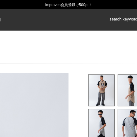
improves会員登録で500pt！
価格：
N