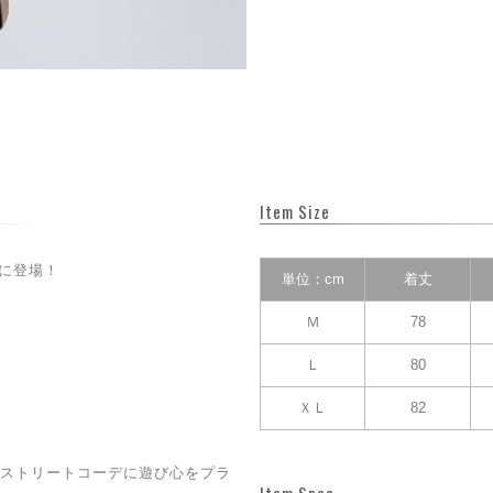
Item Size
いに登場！
単位：cm
着丈
Ｍ
78
Ｌ
80
ＸＬ
82
ストリートコーデに遊び心をプラ