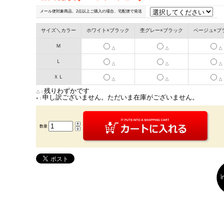
メール便対象商品、2点以上ご購入の場合、宅配便で発送
サイズ＼カラー
ホワイト×ブラック
杢グレー×ブラック
ベージュ×ブ
Ｍ
△
△
△
Ｌ
△
△
△
ＸＬ
△
△
△
残りわずかです
△：
申し訳ございません。ただいま在庫がございません。
×：
数量