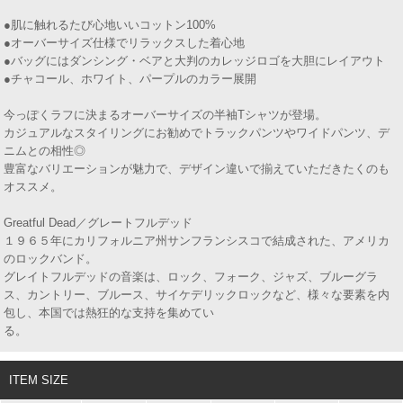
●肌に触れるたび心地いいコットン100%
●オーバーサイズ仕様でリラックスした着心地
●バッグにはダンシング・ベアと大判のカレッジロゴを大胆にレイアウト
●チャコール、ホワイト、パープルのカラー展開
今っぽくラフに決まるオーバーサイズの半袖Tシャツが登場。
カジュアルなスタイリングにお勧めでトラックパンツやワイドパンツ、デ
ニムとの相性◎
豊富なバリエーションが魅力で、デザイン違いで揃えていただきたくのも
オススメ。
Greatful Dead／グレートフルデッド
１９６５年にカリフォルニア州サンフランシスコで結成された、アメリカ
のロックバンド。
グレイトフルデッドの音楽は、ロック、フォーク、ジャズ、ブルーグラ
ス、カントリー、ブルース、サイケデリックロックなど、様々な要素を内
包し、本国では熱狂的な支持を集めてい
る
ITEM SIZE