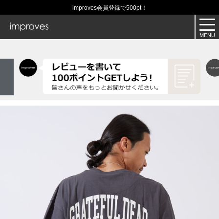
improves会員登録で500pt！