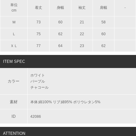
単位
着丈
身幅
袖丈
肩幅
-
cm
Ｍ
73
60
21
58
Ｌ
75
62
22
60
ＸＬ
77
64
23
62
ITEM SPEC
ホワイト
カラー
パープル
チャコール
素材
本体:綿100% リブ:綿95% ポリウレタン5%
ID
42086
ATTENTION