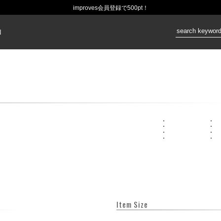
improves会員登録で500pt！
価格：
N
Item Size