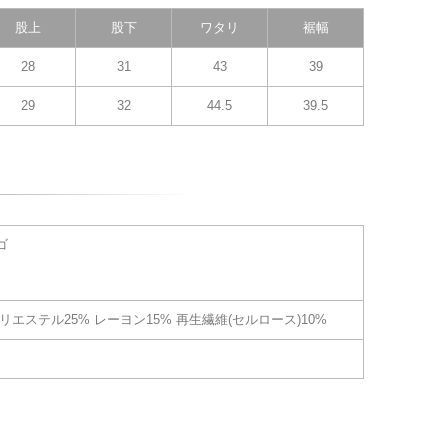
股上
股下
ワタリ
裾幅
28
31
43
39
29
32
44.5
39.5
ゴ
ポリエステル25% レーヨン15% 再生繊維(セルロース)10%