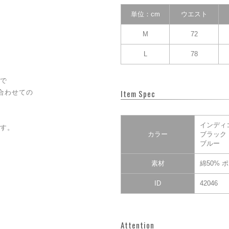
単位：cm
ウエスト
M
72
L
78
で
Item Spec
合わせての
インディ
す。
カラー
ブラック
ブルー
素材
綿50% 
ID
42046
Attention