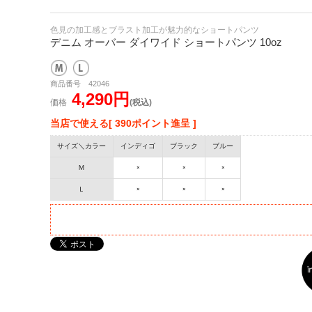
色見の加工感とブラスト加工が魅力的なショートパンツ
デニム オーバー ダイワイド ショートパンツ 10oz
商品番号 42046
4,290円
価格
(税込)
当店で使える[ 390ポイント進呈 ]
サイズ＼カラー
インディゴ
ブラック
ブルー
Ｍ
×
×
×
Ｌ
×
×
×