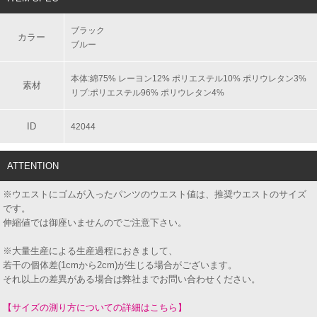
ブラック
カラー
ブルー
本体:綿75% レーヨン12% ポリエステル10% ポリウレタン3%
素材
リブ:ポリエステル96% ポリウレタン4%
ID
42044
ATTENTION
※ウエストにゴムが入ったパンツのウエスト値は、推奨ウエストのサイズ
です。
伸縮値では御座いませんのでご注意下さい。
※大量生産による生産過程におきまして、
若干の個体差(1cmから2cm)が生じる場合がございます。
それ以上の差異がある場合は弊社までお問い合わせください。
【サイズの測り方についての詳細はこちら】