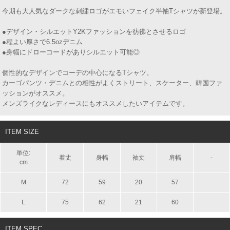
今期も大人気なダークな刺繍ロゴがエモいフェイク半袖Tシャツが新登場。
●デザイン・シルエットY2Kファッションを彷彿とさせるロゴ
●程よい厚さで6.5ozデニム
●身幅にドローコードがありシルエット可能◎
個性的なデザインでコーデの中心になるTシャツ。
カーゴパンツ・デニムとの相性がよくストリート、スケーター、韓国ファ
ッションがオススメ。
メンズライクなレディースにもオススメしたいアイテムです。
ITEM SIZE
単位:
着丈
身幅
袖丈
肩幅
-
cm
M
72
59
20
57
L
75
62
21
60
ITEM SPEC