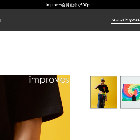
improves会員登録で500pt！
価格：
N