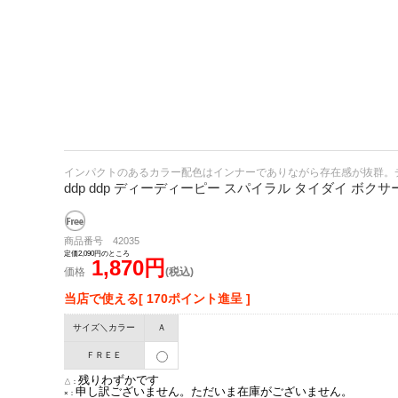
インパクトのあるカラー配色はインナーでありながら存在感が抜群。
ddp ddp ディーディーピー スパイラル タイダイ ボクサ
商品番号 42035
定価2,090円のところ
1,870円
価格
(税込)
当店で使える[ 170ポイント進呈 ]
サイズ＼カラー
Ａ
ＦＲＥＥ
残りわずかです
△：
申し訳ございません。ただいま在庫がございません。
×：