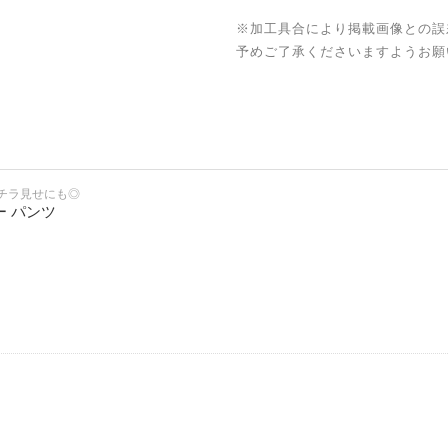
※加工具合により掲載画像との誤
予めご了承くださいますようお願
チラ見せにも◎
ー パンツ