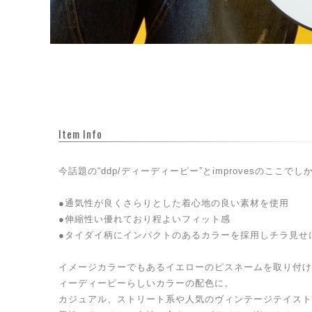
Item Info
今話題の“ddp/ディーディーピー”とimprovesのここ
●通気性が良くさらりとした着心地の良い素材を使用
●伸縮性い優れており程よいフィット感
●タイダイ柄にインパクトのあるカラーを採用しチラ見せ
イメージカラーでもあるイエローのピスネームを取り付け、
ィーディーピーらしいカラーの配色に。
カジュアル、ストリート系や人気のヴィンテージテイスト