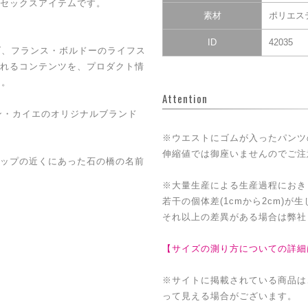
セックスアイテムです。
素材
ポリエステ
ID
42035
して掲げ、フランス・ボルドーのライフス
れるコンテンツを、プロダクト情
ド。
Attention
ン・カイエのオリジナルブランド
※ウエストにゴムが入ったパンツ
伸縮値では御座いませんのでご注
ップの近くにあった石の橋の名前
※大量生産による生産過程におき
若干の個体差(1cmから2cm)が
それ以上の差異がある場合は弊社
【サイズの測り方についての詳細
※サイトに掲載されている商品は
って見える場合がございます。