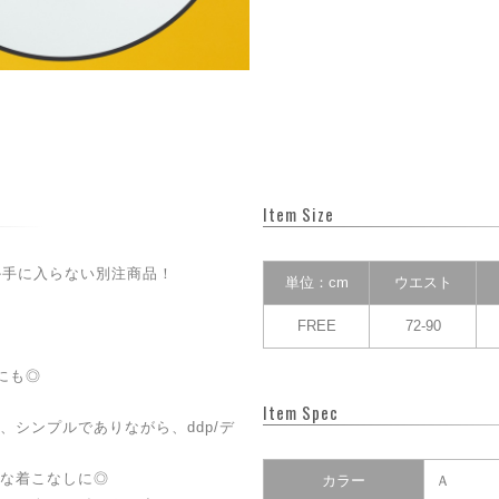
Item Size
でしか手に入らない別注商品！
単位：cm
ウエスト
FREE
72-90
にも◎
Item Spec
シンプルでありながら、ddp/デ
な着こなしに◎
カラー
Ａ