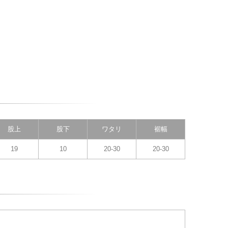
股上
股下
ワタリ
裾幅
19
10
20-30
20-30