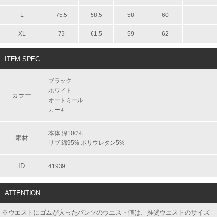
L
75.5
58.5
58
60
XL
79
61.5
59
62
ITEM SPEC
ブラック
ホワイト
カラー
オートミール
カーキ
本体:綿100%
素材
リブ:綿95% ポリウレタン5%
ID
41939
ATTENTION
※ウエストにゴムが入ったパンツのウエスト値は、推奨ウエストのサイズ