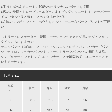
●手持ち感のあるコットン100%のオリジナルのボディを採用
●広めの身幅とドロップショルダーによるビッグシルエットは、オーバーサ
イズでゆったりと着ることのできる仕上がり
●左胸のワンポイントと、ホウキをもったファニーなバックプリントが可愛
い
ストリートにスケーター、韓国ファッションやアメカジ等のカジュアルス
タイルにもおすすめで、
デニムパンツは勿論のこと、ワイドシルエットのチノパンツやカーゴパン
ツ、ナイロンジョガーパンツやジャージトラックパンツとの相性も抜群。
シンプルデザインでトップスにインナーにと年齢問わず、ユニセックスで
使える一枚です。
ITEM SIZE
単位:
着丈
身幅
袖丈
肩幅
-
cm
S
68.5
52.5
57
56
M
72
55.5
58
58