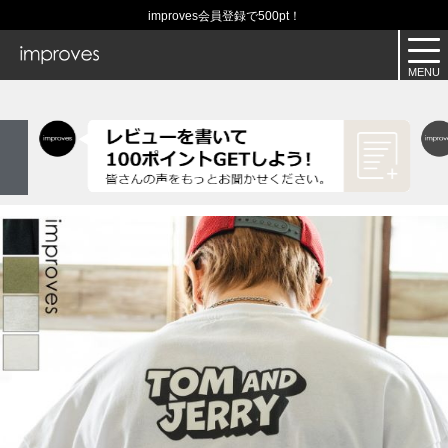
improves会員登録で500pt！