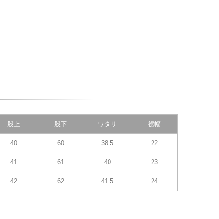
股上
股下
ワタリ
裾幅
40
60
38.5
22
41
61
40
23
42
62
41.5
24