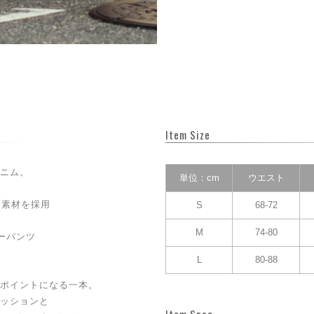
Item Size
ニム。
単位：cm
ウエスト
ム素材を採用
S
68-72
M
74-80
ーパンツ
L
80-88
ポイントになる一本。
ッションと