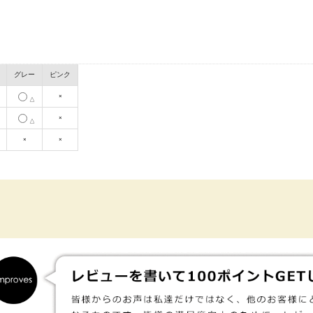
グレー
ピンク
×
△
×
△
×
×