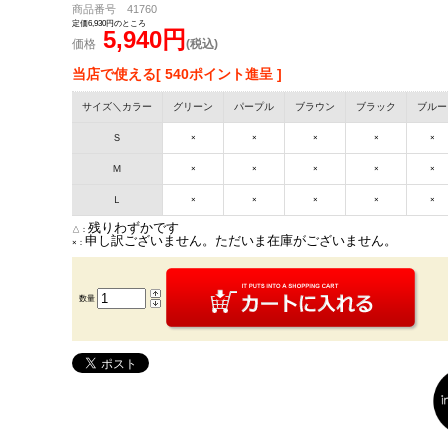
商品番号 41760
定価6,930円のところ
5,940円
価格
(税込)
当店で使える[ 540ポイント進呈 ]
サイズ＼カラー
グリーン
パープル
ブラウン
ブラック
ブルー
Ｓ
×
×
×
×
×
Ｍ
×
×
×
×
×
Ｌ
×
×
×
×
×
残りわずかです
△：
申し訳ございません。ただいま在庫がございません。
×：
数量