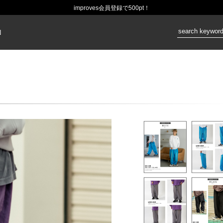
improves会員登録で500pt！
価格：
N