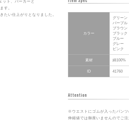
Item Spec
ェット、パーカーと
ます。
きたい仕上がりとなりました。
グリーン
パープル
ブラウン
カラー
ブラック
ブルー
グレー
ピンク
素材
綿100%
ID
41760
Attention
※ウエストにゴムが入ったパンツ
伸縮値では御座いませんのでご注