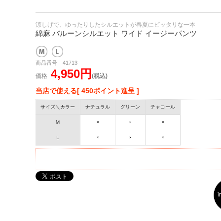
涼しげで、ゆったりしたシルエットが春夏にピッタリな一本
綿麻 バルーンシルエット ワイド イージーパンツ
商品番号 41713
4,950円
価格
(税込)
当店で使える[ 450ポイント進呈 ]
サイズ＼カラー
ナチュラル
グリーン
チャコール
Ｍ
×
×
×
Ｌ
×
×
×