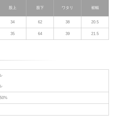
股上
股下
ワタリ
裾幅
34
62
38
20.5
35
64
39
21.5
ル
ル
50%