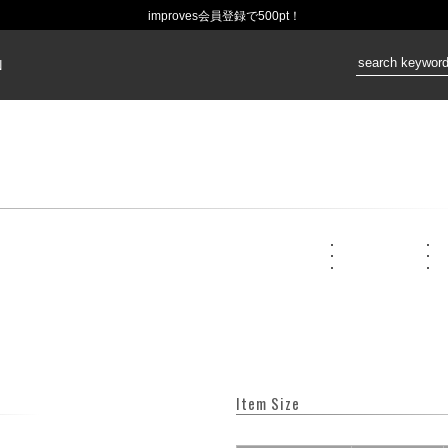
improves会員登録で500pt！
価格：
N
Item Size