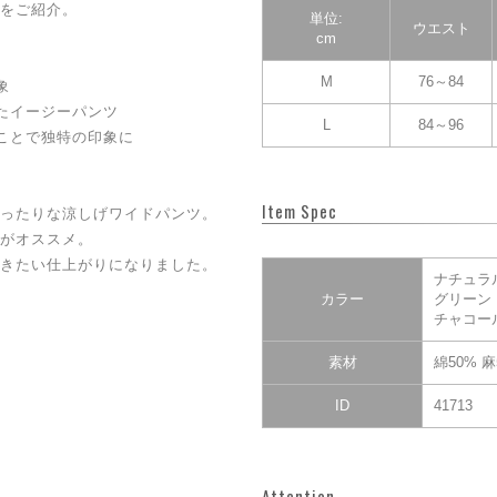
をご紹介。
単位:
ウエスト
cm
M
76～84
象
たイージーパンツ
L
84～96
ことで独特の印象に
Item Spec
ったりな涼しげワイドパンツ。
がオススメ。
きたい仕上がりになりました。
ナチュラ
カラー
グリーン
チャコー
素材
綿50% 麻
ID
41713
Attention