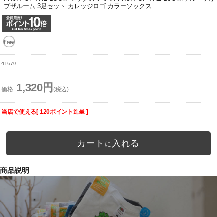
ブザルーム 3足セット カレッジロゴ カラーソックス
41670
1,320円
価格
(税込)
当店で使える[ 120ポイント進呈 ]
カート
入れる
に
商品説明