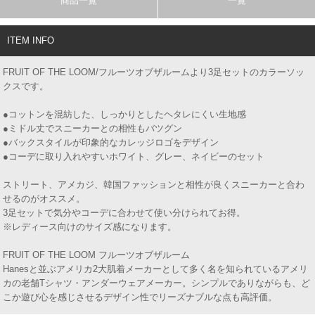
商品一覧
一覧
ITEM INFO
FRUIT OF THE LOOM/フルーツオブザルームより3足セットのカラーソッ
クスです。
●コットンを混紡した、しっかりとしたヘタレにくい生地感
●ミドル丈でスニーカーとの相性もバツグン
●バックスタイルが印象的なカレッジロゴをデザイン
●コーデに取り入れやすいホワイト、グレー、ネイビーのセット
ストリート、アメカジ、韓国ファッションと相性が良くスニーカーと合わ
せるのがオススメ。
3足セットで気分やコーデに合わせて使い分けられてお得。
※レディース向けのサイズ感になります。
FRUIT OF THE LOOM フルーツオブザルーム
Hanesと並ぶアメリカ2大肌着メーカーとして多く名を知られているアメリ
カの老舗Tシャツ・アンダーウェアメーカー。シンプルでありながらも、ど
こか遊び心を感じさせるデザイン性でリーズナブルな点も高評価。