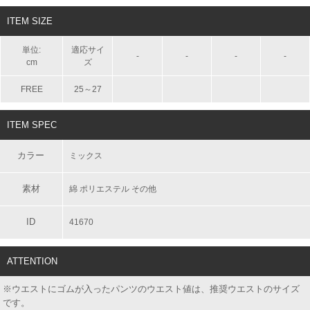
ITEM SIZE
単位:
適応サイ
-
-
-
-
cm
ズ
FREE
25～27
ITEM SPEC
カラー
ミックス
素材
綿 ポリエステル その他
ID
41670
ATTENTION
※ウエストにゴムが入ったパンツのウエスト値は、推奨ウエストのサイズ
です。