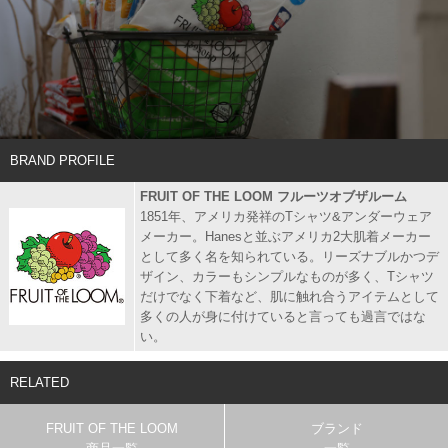
BRAND PROFILE
FRUIT OF THE LOOM フルーツオブザルーム
1851年、アメリカ発祥のTシャツ&アンダーウェア
メーカー。Hanesと並ぶアメリカ2大肌着メーカー
として多く名を知られている。リーズナブルかつデ
ザイン、カラーもシンプルなものが多く、Tシャツ
だけでなく下着など、肌に触れ合うアイテムとして
多くの人が身に付けていると言っても過言ではな
い。
RELATED
FRUIT OF THE LOOM
ブランド