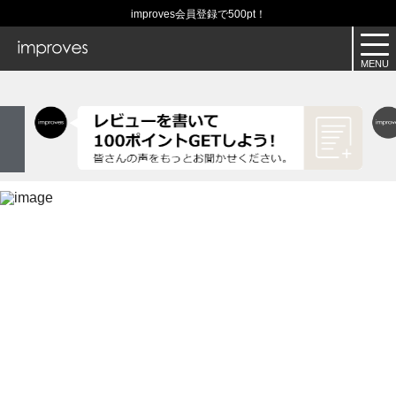
improves会員登録で500pt！