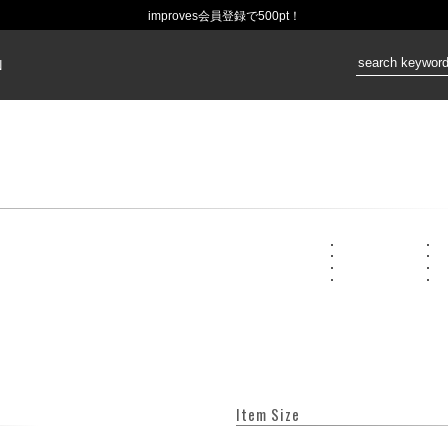
improves会員登録で500pt！
価格：
N
Item Size