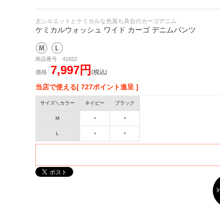
太シルエットとケミカルな色落ち具合のカーゴデニム
ケミカルウォッシュ ワイド カーゴ デニムパンツ
商品番号 41652
7,997円
価格
(税込)
当店で使える[ 727ポイント進呈 ]
サイズ＼カラー
ネイビー
ブラック
Ｍ
×
×
Ｌ
×
×