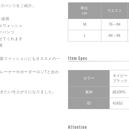
ゴパンツをご紹介。
単位:
ウエスト
cm
を採用
M
76～84
ルウォッシュ
ーパンツ
L
84～94
せてくれます
開
Item Spec
韓国ファッションにもオススメの一
レーナーやボーダーロンTと合わ
ネイビー
カラー
ブラック
きたい仕上がりになりました。
素材
綿100%
ID
41652
Attention