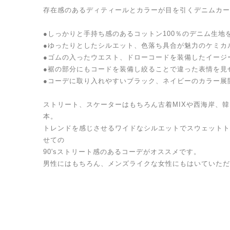
存在感のあるディティールとカラーが目を引くデニムカー
●しっかりと手持ち感のあるコットン100％のデニム生地
●ゆったりとしたシルエット、色落ち具合が魅力のケミカ
●ゴムの入ったウエスト、ドローコードを装備したイージ
●裾の部分にもコードを装備し絞ることで違った表情を見
●コーデに取り入れやすいブラック、ネイビーのカラー展
ストリート、スケーターはもちろん古着MIXや西海岸、
本。
トレンドを感じさせるワイドなシルエットでスウェットト
せての
90'sストリート感のあるコーデがオススメです。
男性にはもちろん、メンズライクな女性にもはいていただ