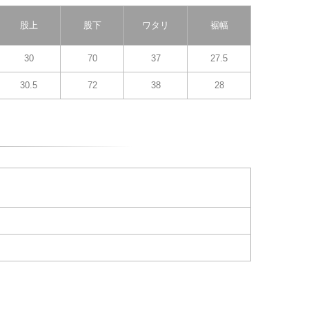
股上
股下
ワタリ
裾幅
30
70
37
27.5
30.5
72
38
28