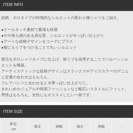
ITEM INFO
総柄、ポロタイプの特徴的なシルエットの変わり種シャツをご紹介。
●クールタッチ素材で夏場も快適
●やや落ち感のある肩位置、シルエットが今っぽい仕上がり
●アートな総柄デザインをコーデにプラス
●裾にもリブをつけることで丸いシルエット
襟元をポロシャツタイプに仕上げ、裾リブを採用することでバルーンシル
エットを構築。
アーティスティックな総柄デザインはスラックスやアイスカラーのデニム
と定番の合わせはもちろん、
フレアパンツと合わせると今季っぽい仕上がりに。
きれいめカジュアルや韓国ファッションなど幅広いスタイルにフィット。
男性はもちろん、女性にもオススメしたい一枚です。
ITEM SIZE
単位:
着丈
身幅
袖丈
肩幅
-
cm