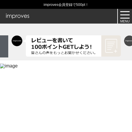
improves会員登録で500pt！