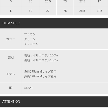
M
76
26.5
73
27.5
17
L
80
27
75
28.5
17.5
ITEM SPEC
ブラウン
カラー
グリーン
チャコール
表地：ポリエステル100%
素材
裏地：ポリエステル100%
身長175cm Mサイズ着用
モデル
身長178cm Mサイズ着用
ID
41323
ATTENTION