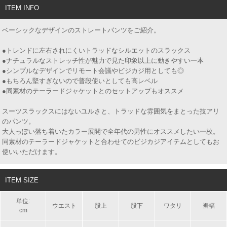
ITEM INFO
ベーシックなデザインのストレートパンツをご紹介。
●トレンドに左右されにくいトラッドなシルエットのスラックス
●ナチュラルなストレッチ性が魅力で見た印象以上に動きやすい一本
●シンプルなデザインでリモート会議やビジカジ用としても◎
●もちろん堅すぎないので普段使いとしても高レベル
●同素材のテーラードジャケットとのセットアップもオススメ
スーツスラックスにはないユルさと、トラッドな雰囲気をまとった技アリ
のパンツ。
大人っぽい落ち着いたカラー展開で全年代の男性にオススメしたい一枚。
同素材のテーラードジャケットと合わせてのビジカジアイテムとしてもお
使いいただけます。
ITEM SIZE
単位:
ウエスト
股上
股下
ワタリ
裾幅
cm