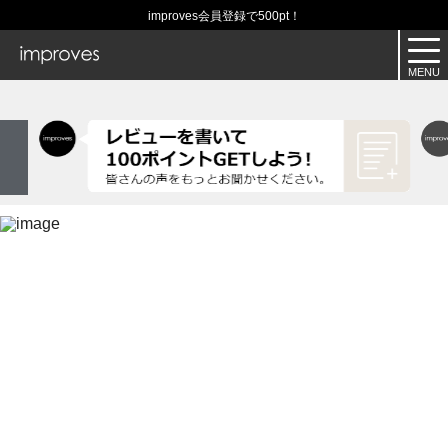
improves会員登録で500pt！