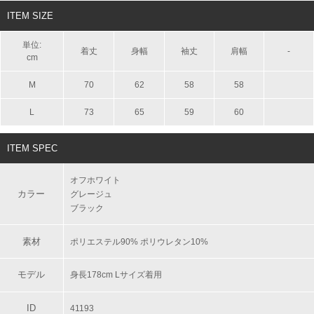
ITEM SIZE
単位:
着丈
身幅
袖丈
肩幅
-
cm
M
70
62
58
58
L
73
65
59
60
ITEM SPEC
オフホワイト
カラー
グレージュ
ブラック
素材
ポリエステル90% ポリウレタン10%
モデル
身長178cm Lサイズ着用
ID
41193