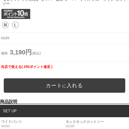
ソー
41193
3,190円
価格
(税込)
当店で使える[ 290ポイント進呈 ]
カート
入れる
に
商品説明
SET UP
ワイドパンツ
モックネックカットソー
¥4290
¥3190