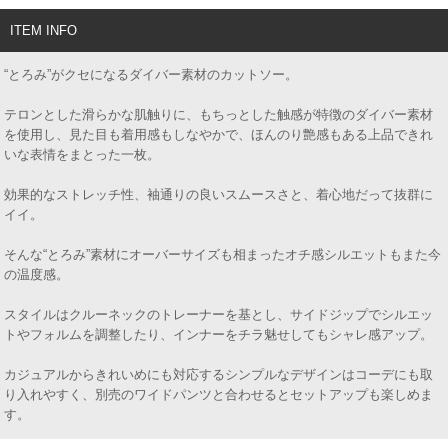
ITEM INFO
“とろみ”がクセになるダイバー素材のカットソー。
テロンとした滑らかな肌触りに、もちっとした触感が特徴のダイバー素材
を使用し、見た目も着用感もしなやかで、ほんのり艶感もある上品できれ
いな表情をまとった一枚。
効果的なストレッチ性、袖通りの良いスムースさと、着心地だって抜群に
イイ。
そんな“とろみ”素材にオーバーサイズも相まったオチ感シルエットもまた今
の温度感。
スタイルはクルーネックのトレーナーを基とし、サイドジップでシルエッ
トやフォルムを調整したり、インナーをチラ魅せしてもシャレ感アップ。
カジュアルからきれいめにも対応するシンプルなデザインはコーデにも取
り入れやすく、別売のワイドパンツと合わせるとセットアップも楽しめま
す。