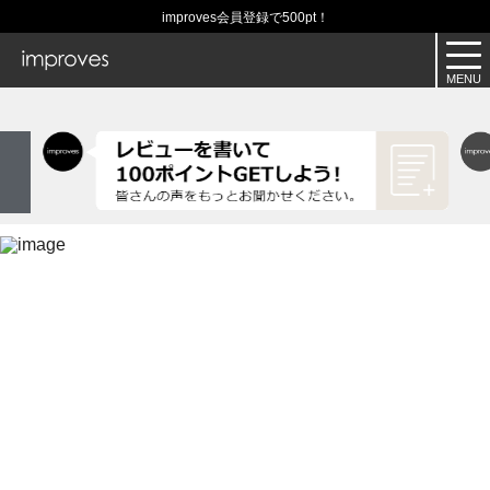
improves会員登録で500pt！