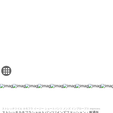
ストレッチツイル カモフラ イージー ショートパンツ メンズ インプローブス improves
ストレッチカモフラショートパンツ |メンズファッション・服通販