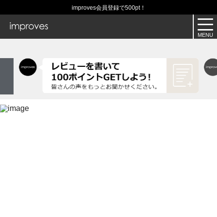
improves会員登録で500pt！