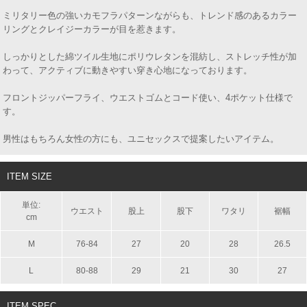
ミリタリー色の強いカモフラパターンながらも、トレンド感のあるカラー
リングとクレイジーカラーが目を惹きます。
しっかりとした綿ツイル生地にポリウレタンを混紡し、ストレッチ性が加
わって、アクティブに動きやすい穿き心地になっております。
フロントジッパーフライ、ウエストゴムとコード使い、4ポケット仕様で
す。
男性はもちろん女性の方にも、ユニセックスで提案したいアイテム。
ITEM SIZE
単位:
ウエスト
股上
股下
ワタリ
裾幅
cm
M
76-84
27
20
28
26.5
L
80-88
29
21
30
27
ITEM SPEC