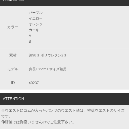
パープル
イエロー
オレンジ
カラー
カーキ
A
B
素材
綿98％ ポリウレタン2％
モデル
身長185cm Lサイズ着用
ID
40237
ATTENTION
※ウエストにゴムが入ったパンツのウエスト値は、推奨ウエストのサイズ
です。
伸縮値では御座いませんのでご注意下さい。