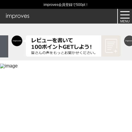
improves会員登録で500pt！