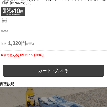
通販【improves公式】
40820
1,320円
価格
(税込)
当店で使える[ 120ポイント進呈 ]
カート
入れる
に
商品説明