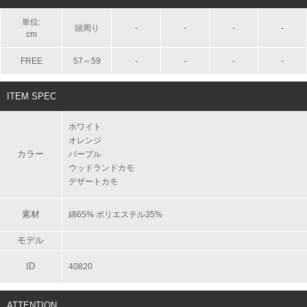
単位:
頭周り
-
-
-
-
cm
FREE
57～59
-
-
-
-
ITEM SPEC
ホワイト
オレンジ
カラー
パープル
ウッドランドカモ
デザートカモ
素材
綿65% ポリエステル35%
モデル
ID
40820
ATTENTION