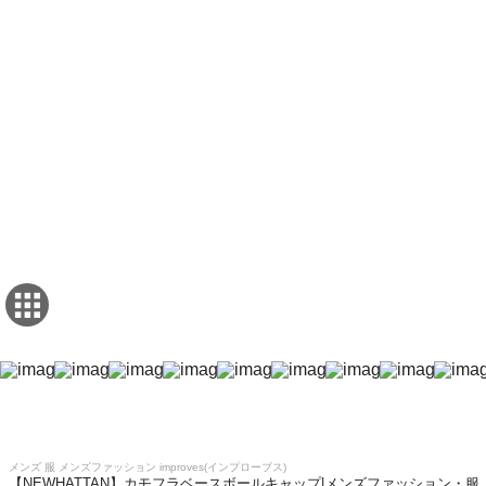
メンズ 服 メンズファッション improves(インプローブス)
【NEWHATTAN】カモフラベースボールキャップ|メンズファッション・服