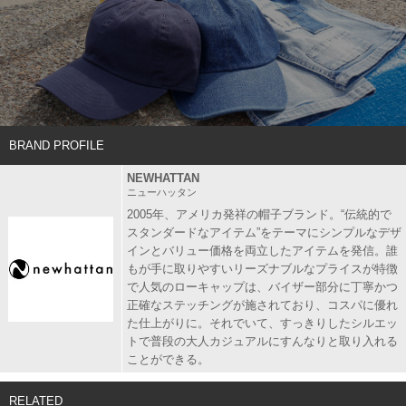
BRAND PROFILE
NEWHATTAN
ニューハッタン
2005年、アメリカ発祥の帽子ブランド。“伝統的で
スタンダードなアイテム”をテーマにシンプルなデザ
インとバリュー価格を両立したアイテムを発信。誰
もが手に取りやすいリーズナブルなプライスが特徴
で人気のローキャップは、バイザー部分に丁寧かつ
正確なステッチングが施されており、コスパに優れ
た仕上がりに。それでいて、すっきりしたシルエッ
トで普段の大人カジュアルにすんなりと取り入れる
ことができる。
RELATED