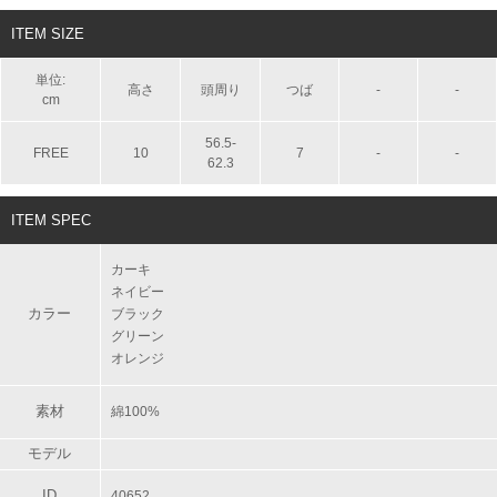
ITEM SIZE
単位:
高さ
頭周り
つば
-
-
cm
56.5-
FREE
10
7
-
-
62.3
ITEM SPEC
カーキ
ネイビー
カラー
ブラック
グリーン
オレンジ
素材
綿100%
モデル
ID
40652