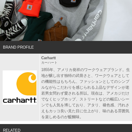
BRAND PROFILE
Carhartt
カーハート
1855年、アメリカ発祥のワークウェアブランド。生
地が醸し出す独特の武骨さと、ワークウェアとして
の機能性はもちろん、ファッションとしてのシンプ
ルながらこだわりを感じられる上品なデザインが老
若男女問わず愛される所以。現在は、アメカジだけ
でなくヒップホップ、ストリートなどの幅広いシー
ンでも人気を博しており、アタリ、褪色感、汚れさ
えもカッコ良い見た目に仕上がり、味のある雰囲気
を楽しめるのが醍醐味。
RELATED