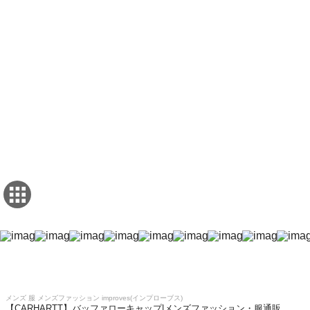
メンズ 服 メンズファッション improves(インプローブス)
【CARHARTT】バッファローキャップ|メンズファッション・服通販