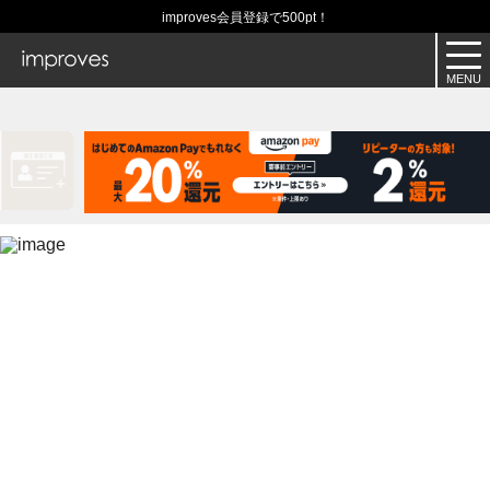
improves会員登録で500pt！