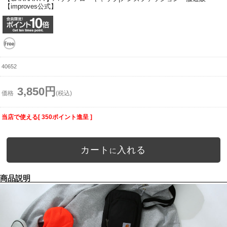
【improves公式】
40652
3,850円
価格
(税込)
当店で使える[ 350ポイント進呈 ]
カート
入れる
に
商品説明