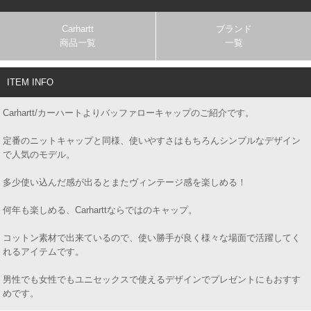
Carhartt
ブランド
商品一覧
一覧
ITEM INFO
Carhartt/カーハートよりバッファローキャップのご紹介です。
定番のニットキャップと同様、使いやすさはもちろんシンプルなデザイン
で人気のモデル。
多少使い込んだ感が出るとまたヴィンテージ感を楽しめる！
何年も楽しめる、Carharttならではのキャップ。
コットン素材で出来ているので、使い勝手が良く様々な場面で活躍してく
れるアイテムです。
男性でも女性でもユニセックスで使えるデザインでプレゼントにもおすす
めです。