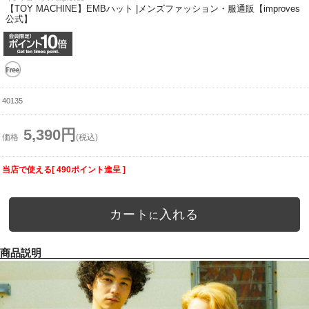
【TOY MACHINE】EMBハット |メンズファッション・服通販【improves
公式】
40135
5,390円
価格
(税込)
当店で使える[ 490ポイント進呈 ]
カート
入れる
に
商品説明