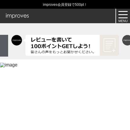
improves会員登録で500pt！