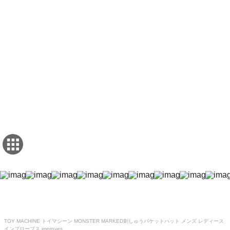
TOY MACHINE トイマシーン MONSTER MARKED刺しゅうバケットハット メンズ レディース
インプローブス improves