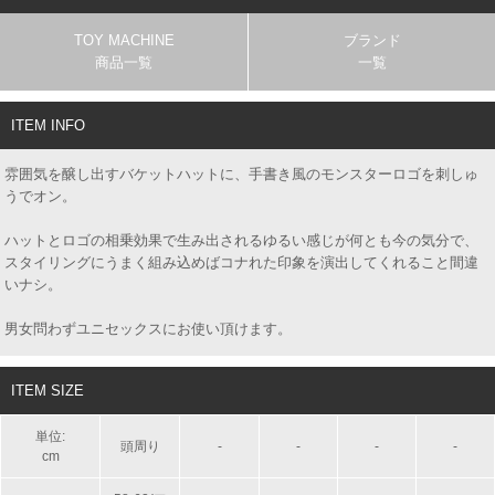
TOY MACHINE
ブランド
商品一覧
一覧
ITEM INFO
雰囲気を醸し出すバケットハットに、手書き風のモンスターロゴを刺しゅ
うでオン。
ハットとロゴの相乗効果で生み出されるゆるい感じが何とも今の気分で、
スタイリングにうまく組み込めばコナれた印象を演出してくれること間違
いナシ。
男女問わずユニセックスにお使い頂けます。
ITEM SIZE
単位:
頭周り
-
-
-
-
cm