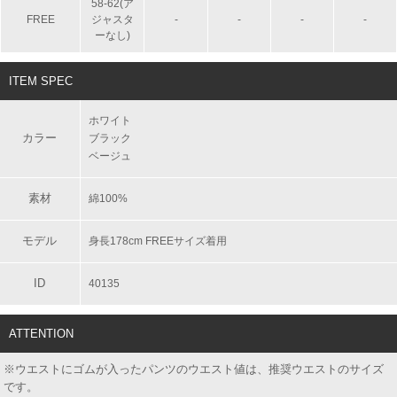
58-62(ア
FREE
ジャスタ
-
-
-
-
ーなし)
ITEM SPEC
ホワイト
カラー
ブラック
ベージュ
素材
綿100%
モデル
身長178cm FREEサイズ着用
ID
40135
ATTENTION
※ウエストにゴムが入ったパンツのウエスト値は、推奨ウエストのサイズ
です。