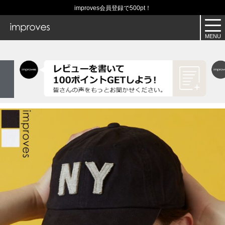
improves会員登録で500pt！