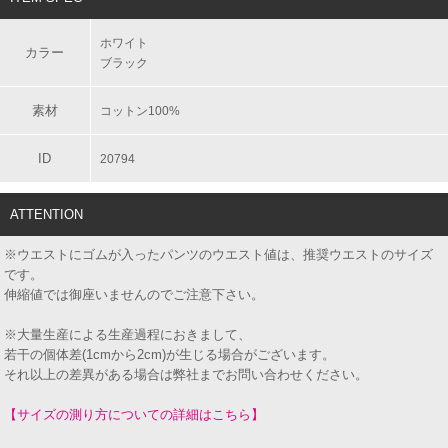
ホワイト
カラー
ブラック
素材
コットン100%
ID
20794
ATTENTION
※ウエストにゴムが入ったパンツのウエスト値は、推奨ウエストのサイズ
です。
伸縮値では御座いませんのでご注意下さい。
※大量生産による生産過程におきまして、
若干の個体差(1cmから2cm)が生じる場合がございます。
それ以上の差異がある場合は弊社までお問い合わせください。
【サイズの測り方についての詳細はこちら】