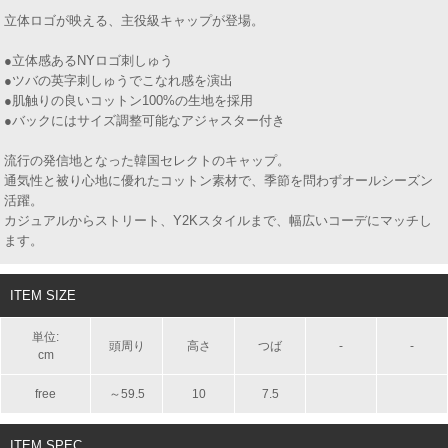
立体ロゴが映える、主役級キャップが登場。
●立体感あるNYロゴ刺しゅう
●ツバの英字刺しゅうでこなれ感を演出
●肌触りの良いコットン100%の生地を採用
●バックにはサイズ調整可能なアジャスター付き
流行の発信地となった韓国セレクトのキャップ。
通気性と被り心地に優れたコットン素材で、季節を問わずオールシーズン
活躍。
カジュアルからストリート、Y2Kスタイルまで、幅広いコーデにマッチし
ます。
ITEM SIZE
単位:
頭周り
高さ
つば
-
-
cm
free
～59.5
10
7.5
ITEM SPEC