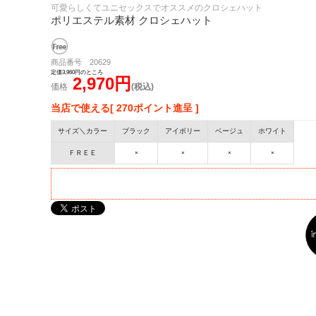
可愛らしくてユニセックスでオススメのクロシェハット
ポリエステル素材 クロシェハット
商品番号 20629
定価3,960円のところ
2,970円
価格
(税込)
当店で使える[ 270ポイント進呈 ]
サイズ＼カラー
ブラック
アイボリー
ベージュ
ホワイト
ＦＲＥＥ
×
×
×
×