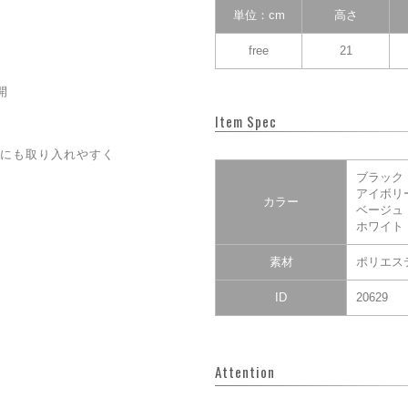
単位：cm
高さ
free
21
開
Item Spec
にも取り入れやすく
ブラック
アイボリ
カラー
ベージュ
ホワイト
素材
ポリエステ
ID
20629
Attention