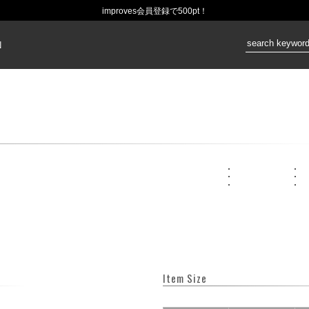
improves会員登録で500pt！
価格：
N
Item Size