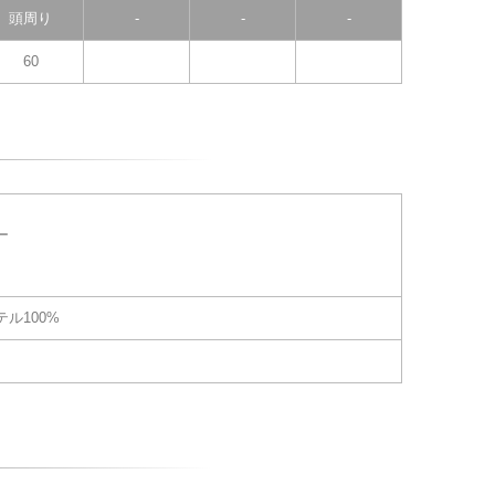
頭周り
-
-
-
60
ー
ル100%