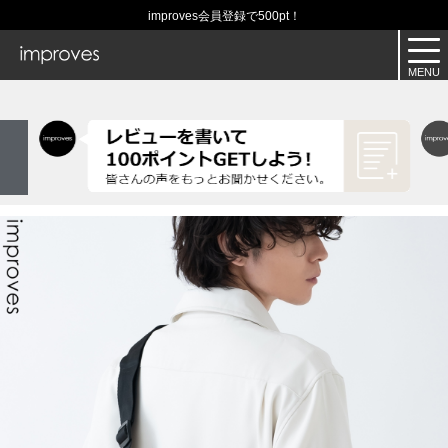
improves会員登録で500pt！