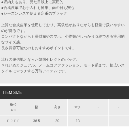
●収納力もあり、見た目以上に実用的
●合成皮革でお手入れも簡単、雨の日も安心
●シーズンレスで使える定番のブラック
上質な合成皮革を使用しており、高級感がありながらも軽量で扱いやすい
のが特徴です。
コンパクトながらも長財布やスマホ、小物類がしっかり収納できる実用的
なサイズ感。
長さ調節可能なのもおすすめポイントです。
流行の発信地となった韓国セレクトのバッグ。
きれいめカジュアル、ノームコアファッション、モード系まで、幅広いス
タイルにマッチする万能アイテムです。
ITEM SIZE
単位
幅
高さ
マチ
-
-
cm
ＦＲＥＥ
36.5
20
13