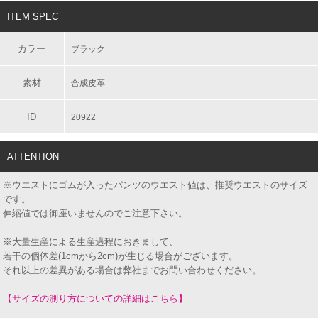
ITEM SPEC
カラー
ブラック
素材
合成皮革
ID
20922
ATTENTION
※ウエストにゴムが入ったパンツのウエスト値は、推奨ウエストのサイズ
です。
伸縮値では御座いませんのでご注意下さい。
※大量生産による生産過程におきまして、
若干の個体差(1cmから2cm)が生じる場合がございます。
それ以上の差異がある場合は弊社までお問い合わせください。
【サイズの測り方についての詳細はこちら】