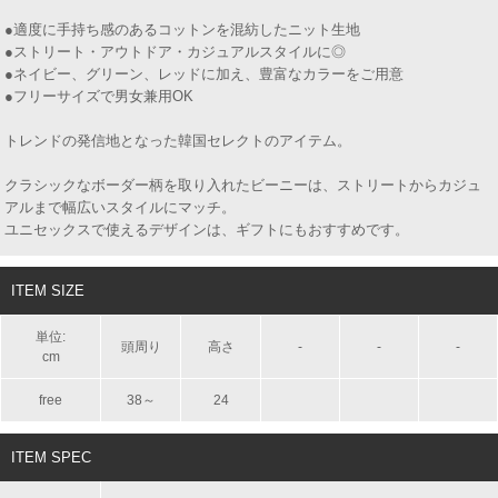
●適度に手持ち感のあるコットンを混紡したニット生地
●ストリート・アウトドア・カジュアルスタイルに◎
●ネイビー、グリーン、レッドに加え、豊富なカラーをご用意
●フリーサイズで男女兼用OK
トレンドの発信地となった韓国セレクトのアイテム。
クラシックなボーダー柄を取り入れたビーニーは、ストリートからカジュ
アルまで幅広いスタイルにマッチ。
ユニセックスで使えるデザインは、ギフトにもおすすめです。
ITEM SIZE
単位:
頭周り
高さ
-
-
-
cm
free
38～
24
ITEM SPEC