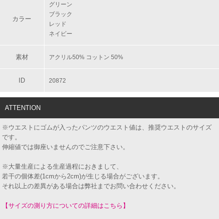
グリーン
ブラック
カラー
レッド
ネイビー
素材
アクリル50% コットン 50%
ID
20872
ATTENTION
※ウエストにゴムが入ったパンツのウエスト値は、推奨ウエストのサイズ
です。
伸縮値では御座いませんのでご注意下さい。
※大量生産による生産過程におきまして、
若干の個体差(1cmから2cm)が生じる場合がございます。
それ以上の差異がある場合は弊社までお問い合わせください。
【サイズの測り方についての詳細はこちら】