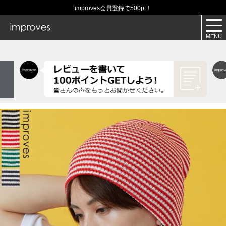
improves会員登録で500pt！