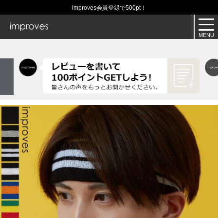
improves会員登録で500pt！