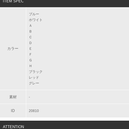
ITEM SPEC
ブルー
ホワイト
Ａ
Ｂ
Ｃ
Ｄ
カラー
Ｅ
Ｆ
Ｇ
Ｈ
ブラック
レッド
グレー
素材
-
ID
20810
ATTENTION