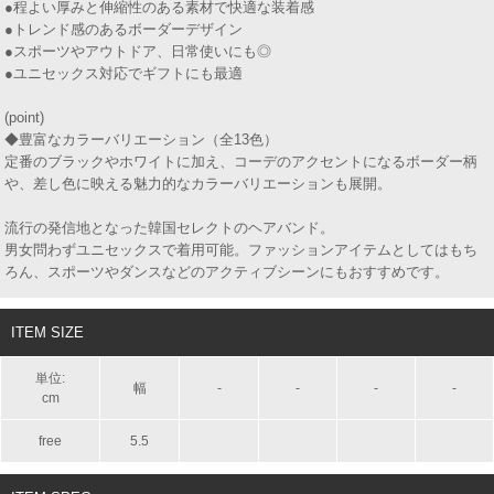
●程よい厚みと伸縮性のある素材で快適な装着感
●トレンド感のあるボーダーデザイン
●スポーツやアウトドア、日常使いにも◎
●ユニセックス対応でギフトにも最適
(point)
◆豊富なカラーバリエーション（全13色）
定番のブラックやホワイトに加え、コーデのアクセントになるボーダー柄
や、差し色に映える魅力的なカラーバリエーションも展開。
流行の発信地となった韓国セレクトのヘアバンド。
男女問わずユニセックスで着用可能。ファッションアイテムとしてはもち
ろん、スポーツやダンスなどのアクティブシーンにもおすすめです。
ITEM SIZE
単位:
幅
-
-
-
-
cm
free
5.5