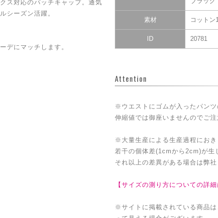
ブラック
クス対応のパッチキャップ。通気
ルシーズン活躍。
素材
コットン1
ID
20781
コーデにマッチします。
Attention
※ウエストにゴムが入ったパンツ
伸縮値では御座いませんのでご注
※大量生産による生産過程におき
若干の個体差(1cmから2cm)が
それ以上の差異がある場合は弊社
【サイズの測り方についての詳細
※サイトに掲載されている商品は