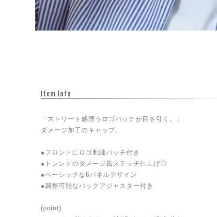
Item Info
「ストリート感漂うロゴパッチが目を引く。」
ダメージ加工のキャップ。
●フロントにロゴ刺繍パッチ付き
●トレンドのダメージ風ステッチ仕上げ◎
●ベーシックな6パネルデザイン
●調整可能なバックアジャスター付き
(point)