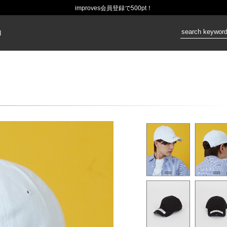
improves会員登録で500pt！
価格：
N