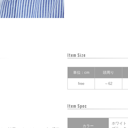
Item Size
単位：cm
頭周り
free
～62
Item Spec
ホワイト
カラー