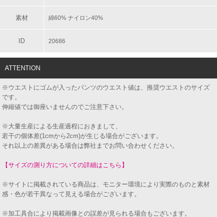
素材
綿60% ナイロン40%
ID
20686
ATTENTION
※ウエストにゴムが入ったパンツのウエスト値は、推奨ウエストのサイズ
です。
伸縮値では御座いませんのでご注意下さい。
※大量生産による生産過程におきまして、
若干の個体差(1cmから2cm)が生じる場合がございます。
それ以上の差異がある場合は弊社までお問い合わせください。
【サイズの測り方についての詳細はこちら】
※サイトに掲載されている商品は、モニター環境により実際のものと素材
感・色が若干異なって見える場合がございます。
※加工具合により掲載画像との誤差が見られる場合もございます。