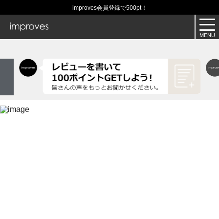
improves会員登録で500pt！