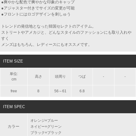
●爽やかな配色で爽やかな印象のキャップ
●アジャスター付きでサイズの変更が可能
●フロントにはロゴデザインを刺しゅう
トレンドの発信地となった韓国セレクトのアイテム。
ストリートやアメカジと、どんなスタイルのファッションにも取り入れや
すく
メンズはもちろん、レディースにもオススメです。
ITEM SIZE
単位:
高さ
頭周り
つば
-
-
cm
free
8
56～61
6.8
ITEM SPEC
オレンジ×ブルー
カラー
ネイビー×グリーン
ブラック×ブラック