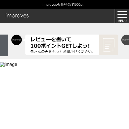
improves会員登録で500pt！