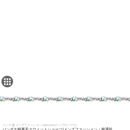
メンズ 服 メンズファッション improves(インプローブス)
バンダナ柄裏毛スウェットショーツ|メンズファッション・服通販