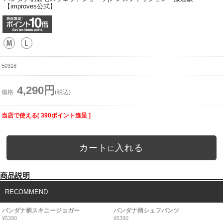
【improves公式】
50316
4,290円
価格
(税込)
当店で使える[ 390ポイント進呈 ]
カート
入れる
に
商品説明
RECOMMEND
バンダナ柄スキニージョガー
バンダナ柄シェフパンツ
¥5390
¥5390