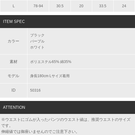
L
78-94
30.5
20
33.5
24
ITEM SPEC
ブラック
カラー
パープル
ホワイト
素材
ポリエステル65% 綿35%
モデル
身長180cm Lサイズ着用
ID
50316
ATTENTION
※ウエストにゴムが入ったパンツのウエスト値は、推奨ウエストのサイズ
です。
伸縮値では御座いませんのでご注意下さい。