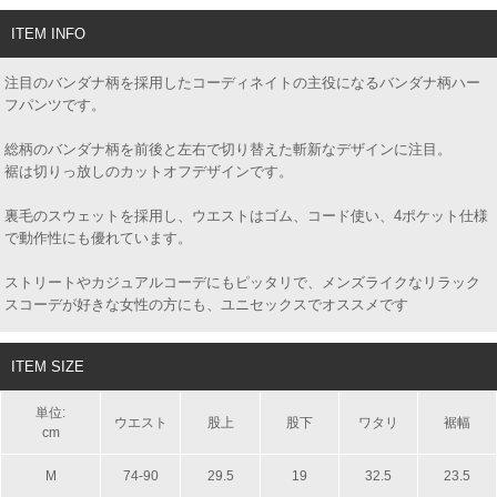
ITEM INFO
注目のバンダナ柄を採用したコーディネイトの主役になるバンダナ柄ハー
フパンツです。
総柄のバンダナ柄を前後と左右で切り替えた斬新なデザインに注目。
裾は切りっ放しのカットオフデザインです。
裏毛のスウェットを採用し、ウエストはゴム、コード使い、4ポケット仕様
で動作性にも優れています。
ストリートやカジュアルコーデにもピッタリで、メンズライクなリラック
スコーデが好きな女性の方にも、ユニセックスでオススメです
ITEM SIZE
単位:
ウエスト
股上
股下
ワタリ
裾幅
cm
M
74-90
29.5
19
32.5
23.5