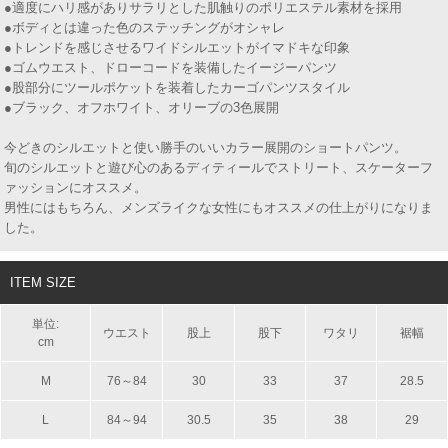
●適度にハリ感がありサラリとした肌触りのポリエステル素材を採用
●ボディとは違った色のステッチングがオシャレ
●トレンドを感じさせるワイドシルエットがイマドキな印象
●ゴムウエスト、ドローコードを装備したイージーパンツ
●股部分にツールポケットを装着したカーゴパンツスタイル
●ブラック、オフホワイト、オリーブの3色展開
今どきのシルエットと使い勝手のいいカラー展開のショートパンツ。
旬のシルエットと遊び心のあるディティールでストリート、スケーターフ
ァッションにオススメ。
男性にはもちろん、メンズライクな女性にもオススメの仕上がりになりま
した。
ITEM SIZE
単位:
ウエスト
股上
股下
ワタリ
裾幅
cm
M
76～84
30
33
37
28.5
L
84～94
30.5
35
38
29