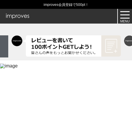
improves会員登録で500pt！