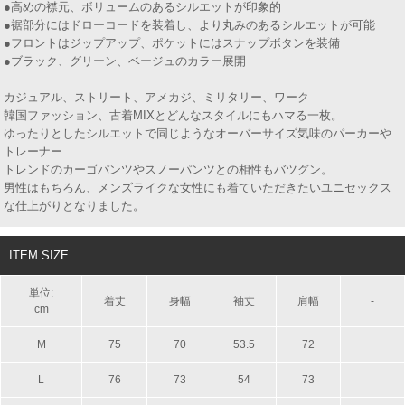
●高めの襟元、ボリュームのあるシルエットが印象的
●裾部分にはドローコードを装着し、より丸みのあるシルエットが可能
●フロントはジップアップ、ポケットにはスナップボタンを装備
●ブラック、グリーン、ベージュのカラー展開
カジュアル、ストリート、アメカジ、ミリタリー、ワーク
韓国ファッション、古着MIXとどんなスタイルにもハマる一枚。
ゆったりとしたシルエットで同じようなオーバーサイズ気味のパーカーや
トレーナー
トレンドのカーゴパンツやスノーパンツとの相性もバツグン。
男性はもちろん、メンズライクな女性にも着ていただきたいユニセックス
な仕上がりとなりました。
ITEM SIZE
単位:
着丈
身幅
袖丈
肩幅
-
cm
M
75
70
53.5
72
L
76
73
54
73