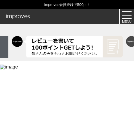
improves会員登録で500pt！