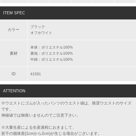
ITEM SPEC
ブラック
カラー
オフホワイト
本体：ポリエステル100%
素材
裏地：ポリエステル100%
中綿：ポリエステル100%
ID
41591
ATTENTION
※ウエストにゴムが入ったパンツのウエスト値は、推奨ウエストのサイズ
です。
伸縮値では御座いませんのでご注意下さい。
※大量生産による生産過程におきまして、
若干の個体差(1cmから2cm)が生じる場合がございます。