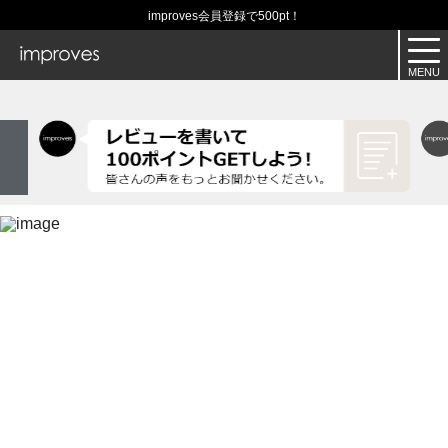
improves会員登録で500pt！