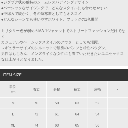
●ジグザグ状の独特のシームレスパディングデザイン
●ベーシックなサイジングで、どんなスタイルにも合わせやすい
●中綿入で暖かく、冬の防寒着としてもオススメ
●どんなシーンでも使いやすホワイト、ブラックの2色展開
ミリタリー色が弱めのMA-1ジャケットでストリートファッションだけでな
く
カジュアルやベーシックスタイルのアウターとしても活躍。
レギュラーサイズのシルエットで細身のパンツと相性バツグン。
男性はもちろん、メンズライクな女性にも着ていただきたいユニセックス
な仕上がりとなりました。
ITEM SIZE
単位:
着丈
身幅
袖丈
肩幅
-
cm
M
70
59
63
52
L
72
61
64
54
XL
74
63
65
56