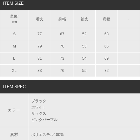
ITEM SIZE
単位:
着丈
身幅
袖丈
肩幅
-
cm
S
77
67
52
63
M
79
70
53
66
L
81
73
54
69
XL
83
76
55
72
ITEM SPEC
ブラック
ホワイト
カラー
サックス
ピンクパープル
素材
ポリエステル100%