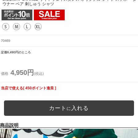
ウナー ベア 刺しゅう シャツ
70469
定価6,490円のところ
4,950円
価格
(税込)
当店で使える[ 450ポイント進呈 ]
カート
入れる
に
商品説明