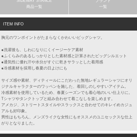
SIDEWAY STANCE
ブランド
商品一覧
一覧
ITEM INFO
胸元のワンポイントがたまらなくかわいいビッグシャツ。
●洗濯後も、しわになりにくイージーケア素材
●ふくらみのあるしっかりとした素材感と計算されたビッグシルエット
●通気性に優れ汗や水分がすぐに乾きサラッとした着用感
●冷感素材を採用し春夏の日よけにも
サイズ感や素材、ディティールにこだわった無地レギュラーシャツにオリ
ジナルキャラクターのワッペンを施した、着回しのしやすいアイテム。
冷感素材を使用しているため、春夏シーズンでも着心地のいい仕上りに。
Tシャツやタンクトップと組み合わせて着こなしを楽しめます。
アメカジ、ストリートスタイルやスラックスと合わせてのキレイめカジュ
アルも好印象。
男性はもちろん、メンズライクな女性にもオススメのユニセックスな仕上
がりとなりました。