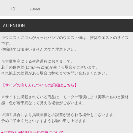
ID
70469
ATTENTION
※ウエストにゴムが入ったパンツのウエスト値は、推奨ウエストのサイズ
です。
伸縮値では御座いませんのでご注意下さい。
※大量生産による生産過程におきまして、
若干の個体差(1cmから2cm)が生じる場合がございます。
それ以上の差異がある場合は弊社までお問い合わせください。
【サイズの測り方についての詳細はこちら】
※サイトに掲載されている商品は、モニター環境により実際のものと素材
感・色が若干異なって見える場合がございます。
※加工具合により掲載画像との誤差が見られる場合もございます。
予めご了承くださいますようお願い申し上げます。
■お支払い/配送/返品や交換について