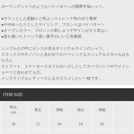
ボーリングシャツのようなバイパターンの開襟半袖シャツ。
●サラッとした肌触りと程よいストレッチ性のポリ素材
●ややゆったりとしたサイジング、フロントはバイパターン
●オープンカラー、フロントの刺しゅうデザインがさり気ない
●落ち着いたトーンで使い勝手のいい三色展開
シンプルさの中にセンスが光るオリジナルラインのシャツ。
スラックスやチノパンと合わせてのベーシックなカジュアルスタイルはも
ちろん
ストリート、スケータースタイルのハズしとしてカーゴパンツやワイドシ
ョーツと合わせても◎。
メンズライクなレディースにもオススメしたい一枚です。
ITEM SIZE
単位:
着丈
身幅
袖丈
肩幅
-
cm
M
71
54
24
50