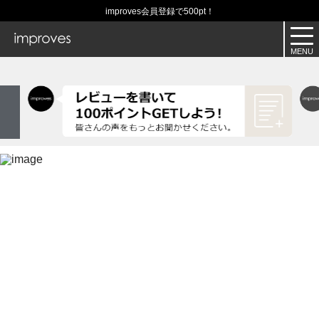
improves会員登録で500pt！