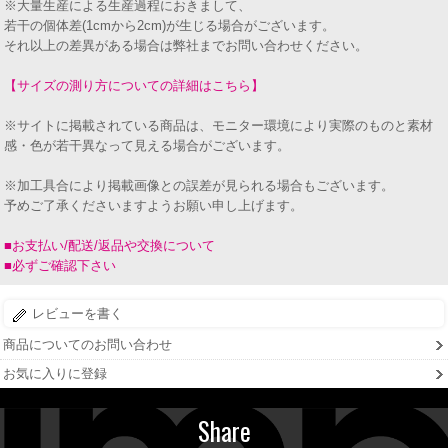
※大量生産による生産過程におきまして、
若干の個体差(1cmから2cm)が生じる場合がございます。
それ以上の差異がある場合は弊社までお問い合わせください。
【サイズの測り方についての詳細はこちら】
※サイトに掲載されている商品は、モニター環境により実際のものと素材
感・色が若干異なって見える場合がございます。
※加工具合により掲載画像との誤差が見られる場合もございます。
予めご了承くださいますようお願い申し上げます。
■お支払い/配送/返品や交換について
■必ずご確認下さい
レビューを書く
商品についてのお問い合わせ
お気に入りに登録
Share