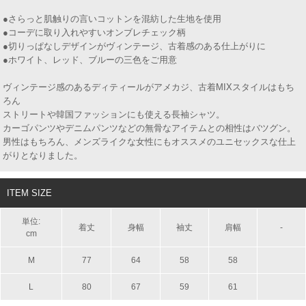
●さらっと肌触りの言いコットンを混紡した生地を使用
●コーデに取り入れやすいオンブレチェック柄
●切りっぱなしデザインがヴィンテージ、古着感のある仕上がりに
●ホワイト、レッド、ブルーの三色をご用意
ヴィンテージ感のあるディティールがアメカジ、古着MIXスタイルはもち
ろん
ストリートや韓国ファッションにも使える長袖シャツ。
カーゴパンツやデニムパンツなどの無骨なアイテムとの相性はバツグン。
男性はもちろん、メンズライクな女性にもオススメのユニセックスな仕上
がりとなりました。
ITEM SIZE
単位:
着丈
身幅
袖丈
肩幅
-
cm
M
77
64
58
58
L
80
67
59
61