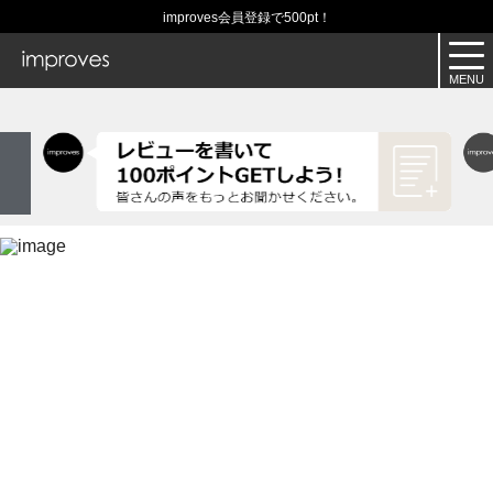
improves会員登録で500pt！