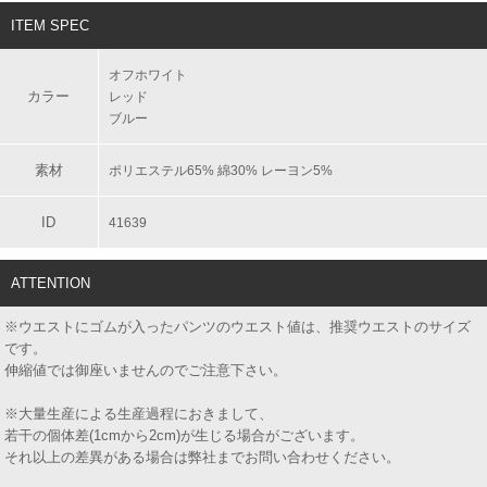
ITEM SPEC
オフホワイト
カラー
レッド
ブルー
素材
ポリエステル65% 綿30% レーヨン5%
ID
41639
ATTENTION
※ウエストにゴムが入ったパンツのウエスト値は、推奨ウエストのサイズ
です。
伸縮値では御座いませんのでご注意下さい。
※大量生産による生産過程におきまして、
若干の個体差(1cmから2cm)が生じる場合がございます。
それ以上の差異がある場合は弊社までお問い合わせください。