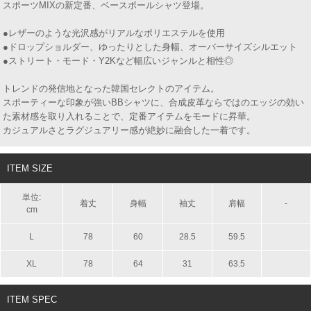
スポーツMIXの新定番、ベースボールシャツ登場。
●レザーのような光沢感がリアルなポリエステルを使用
●ドロップショルダー、ゆったりとした身幅、オーバーサイズシルエット
●ストリート・モード・Y2Kなど幅広いジャンルと相性◎
トレンドの発信地となった韓国セレクトのアイテム。
スポーティーな印象が強いBBシャツに、合成皮革ならではのエッジの効い
た素材感を取り入れることで、定番アイテムをモードに昇華。
カジュアルさとラグジュアリー感が絶妙に融合した一着です。
ITEM SIZE
単位:
着丈
身幅
袖丈
肩幅
-
cm
L
78
60
28.5
59.5
XL
78
64
31
63.5
ITEM SPEC