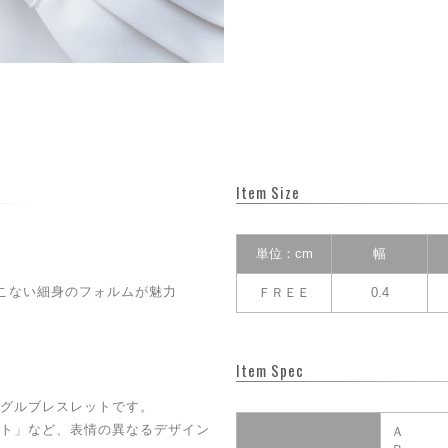
Item Size
単位：cm
幅
こない細身のフォルムが魅力
ＦＲＥＥ
0.4
Item Spec
グルブレスレットです。
ト」など、表情の異なるデザイン
Ａ