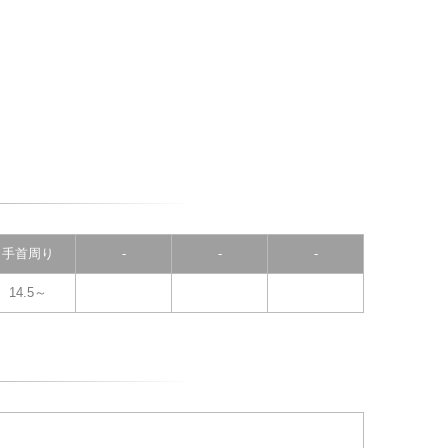
手首周り
-
-
-
14.5～