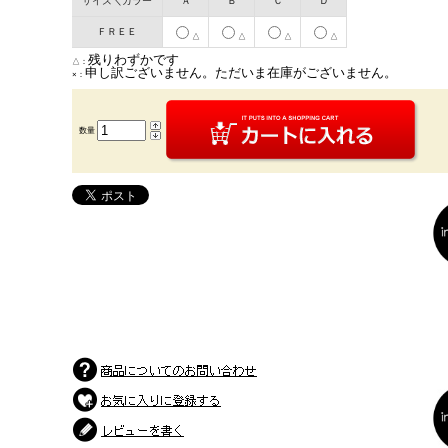
サイズ＼カラー
Ａ
Ｂ
Ｃ
Ｄ
ＦＲＥＥ
△
△
△
△
残りわずかです
△：
申し訳ございません。ただいま在庫がございません。
×：
数量