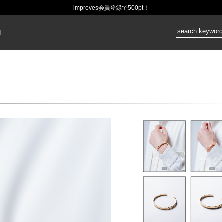
improves会員登録で500pt！
価格：
N