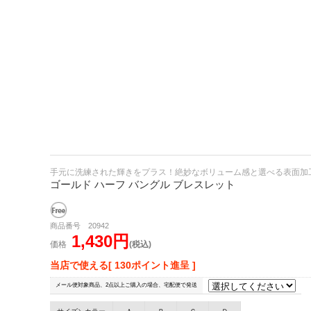
手元に洗練された輝きをプラス！絶妙なボリューム感と選べる表面加
ゴールド ハーフ バングル ブレスレット
商品番号 20942
1,430円
価格
(税込)
当店で使える[ 130ポイント進呈 ]
メール便対象商品、2点以上ご購入の場合、宅配便で発送