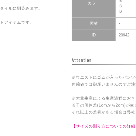
Ｂ
カラー
Ｃ
タイルに馴染みます。
Ｄ
トアイテムです。
素材
-
ID
20942
Attention
※ウエストにゴムが入ったパンツ
伸縮値では御座いませんのでご注
※大量生産による生産過程におき
若干の個体差(1cmから2cm)が
それ以上の差異がある場合は弊社
【サイズの測り方についての詳細