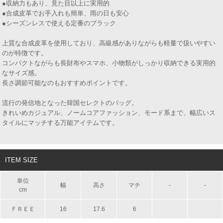
●収納力もあり、見た目以上に実用的
●合成皮革でお手入れも簡単、雨の日も安心
●シーズンレスで使える定番のブラック
上質な合成皮革を使用しており、高級感がありながらも軽量で扱いやすい
のが特徴です。
コンパクトながらも長財布やスマホ、小物類がしっかり収納できる実用的
なサイズ感。
長さ調節可能なのもおすすめポイントです。
流行の発信地となった韓国セレクトのバッグ。
きれいめカジュアル、ノームコアファッション、モード系まで、幅広いス
タイルにマッチする万能アイテムです。
ITEM SIZE
単位
幅
高さ
マチ
-
-
cm
ＦＲＥＥ
16
17.6
6