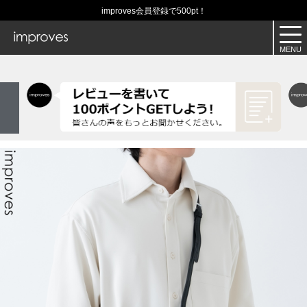
improves会員登録で500pt！