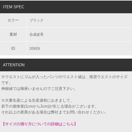
ITEM SPEC
カラー
ブラック
素材
合成皮革
ID
20929
ATTENTION
※ウエストにゴムが入ったパンツのウエスト値は、推奨ウエストのサイズ
です。
伸縮値では御座いませんのでご注意下さい。
※大量生産による生産過程におきまして、
若干の個体差(1cmから2cm)が生じる場合がございます。
それ以上の差異がある場合は弊社までお問い合わせください。
【サイズの測り方についての詳細はこちら】