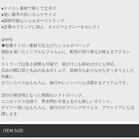
●ナイロン素材で軽くて丈夫◎
●使い勝手の良い小ぶりサイズ
●調節可能なショルダーストラップ
●定番のブラックに加え、ネイビーとグレーをセレクト
(point)
◆軽量ナイロン素材で仕上げたショルダーバッグ
無駄を省いたミニマルなフォルムに、配色の切り替えが映えるアクセン
ト。
ストラップは長さ調整も可能で、肩がけにも斜めがけにも対応。
広めの開口部と丸みのあるボトムで、収納力もありながらすっきりとした
印象に。
タウンユースはもちろん、旅行やレジャーにも活躍するアイテムです。
流行の発信地となった韓国セレクトのバッグ。
ユニセックス仕様で、男女問わず使えるのも嬉しいポイント。
デイリー使いはもちろん、旅行のサブバッグやフェス、アウトドアにも活
躍します。
ITEM SIZE