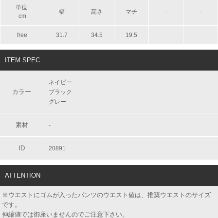
単位:
幅
高さ
マチ
-
-
cm
free
31.7
34.5
19.5
ITEM SPEC
ネイビー
カラー
ブラック
グレー
素材
-
ID
20891
ATTENTION
※ウエストにゴムが入ったパンツのウエスト値は、推奨ウエストのサイズ
です。
伸縮値では御座いませんのでご注意下さい。