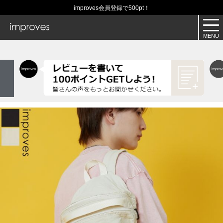
improves会員登録で500pt！