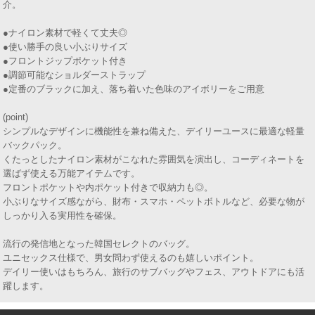
介。
●ナイロン素材で軽くて丈夫◎
●使い勝手の良い小ぶりサイズ
●フロントジップポケット付き
●調節可能なショルダーストラップ
●定番のブラックに加え、落ち着いた色味のアイボリーをご用意
(point)
シンプルなデザインに機能性を兼ね備えた、デイリーユースに最適な軽量
バックパック。
くたっとしたナイロン素材がこなれた雰囲気を演出し、コーディネートを
選ばず使える万能アイテムです。
フロントポケットや内ポケット付きで収納力も◎。
小ぶりなサイズ感ながら、財布・スマホ・ペットボトルなど、必要な物が
しっかり入る実用性を確保。
流行の発信地となった韓国セレクトのバッグ。
ユニセックス仕様で、男女問わず使えるのも嬉しいポイント。
デイリー使いはもちろん、旅行のサブバッグやフェス、アウトドアにも活
躍します。