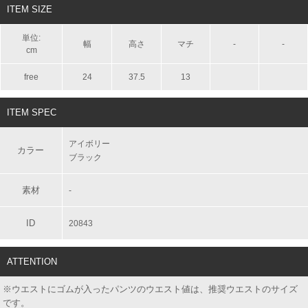
ITEM SIZE
単位:
幅
高さ
マチ
-
-
cm
free
24
37.5
13
ITEM SPEC
アイボリー
カラー
ブラック
素材
-
ID
20843
ATTENTION
※ウエストにゴムが入ったパンツのウエスト値は、推奨ウエストのサイズ
です。