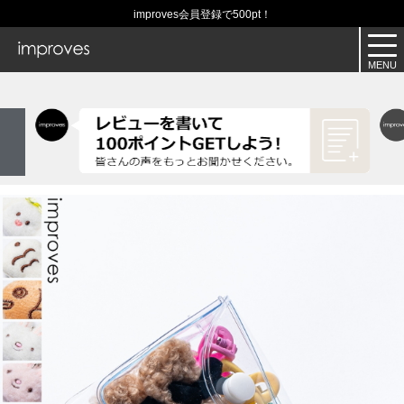
improves会員登録で500pt！