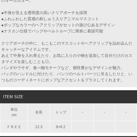
のキーホルダー。
●中身が見える透明度の高いクリアポーチを採用
●ふわふわした質感の刺しゅう入りアニマルマスコット
●ポップなカラーのヘアクリップがセットの遊び心あるデザイン
●ナスカン仕様でバッグやベルトループに簡単に着脱可能
クリアポーチの中に、もこもこのマスコットやヘアクリップを詰め込んだ
キャッチーなアイテムです。
あえて中身を入れ替えたり、お気に入りの小物を追加して自分だけのカス
タマイズを楽しむことも◎。
パンダやウサギ、食べ物モチーフなど、個性豊かなデザインが魅力。
バッグのハンドルに付けたり、パンツのベルトパーツに吊るしたりと、い
つものコーディネートにポップなアクセントをプラスしてくれます。
ITEM SIZE
単位
全長
トップ
-
-
-
cm
ＦＲＥＥ
12.3
8×8.2