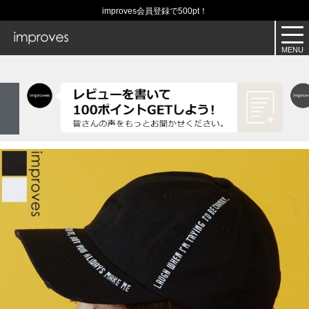
improves会員登録で500pt！