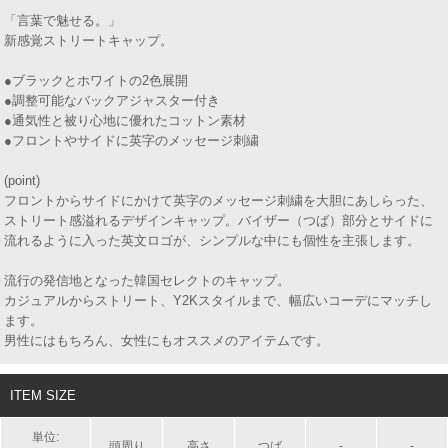
「言葉で魅せる。」
新感覚ストリートキャップ。
●ブラックとホワイトの2色展開
●調整可能なバックアジャスター付き
●通気性と被り心地に優れたコットン素材
●フロントやサイドに英字のメッセージ刺繍
(point)
フロントからサイドにかけて英字のメッセージ刺繍を大胆にあしらった、
ストリート感溢れるデザインキャップ。バイザー（つば）部分とサイドに
流れるように入った英文ロゴが、シンプルな中にも個性を主張します。
流行の発信地となった韓国セレクトのキャップ。
カジュアルからストリート、Y2Kスタイルまで、幅広いコーデにマッチし
ます。
男性にはもちろん、女性にもオススメのアイテムです。
ITEM SIZE
単位:
頭周り
高さ
つば
-
-