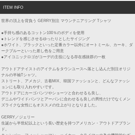
ITEM INFO
世界の頂上を背負う GERRY別注 マウンテニアリング Tシャツ
●手持ち感のあるコットン100％のボディを使用
●トレンドを感じさせるゆったりとしたサイジング
●ホワイト、ブラックといった定番カラー以外にオートミール、カーキ、ダ
ークブルーといった差し色をご用意
●アイコニックロゴがコーデの主役になる存在感抜群の一枚
アウトドアテイストのアイテムをタウンユースへ落とし込んだ別注オリジ
ナルの半袖Tシャツ。
ストリート、アメカジ、古着MIX、韓国ファッションと、どんなファッシ
ョンにも取り入れやすいです。
アウトドアにカーゴパンツやショーツと合わせるも良し、
デニムやワイドパンツとアーバンに合わせるも良しの男性だけでなくメン
ズライクな女性にもオススメの仕上がりとなりました。
GERRY／ジェリー
生誕から半世紀以上という長い歴史を持つアメリカン・アウトドアブラン
ド。