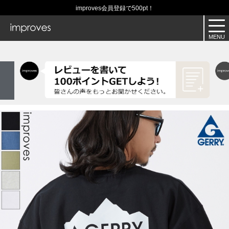
improves会員登録で500pt！