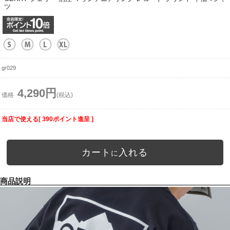
ツ
gr029
4,290円
価格
(税込)
当店で使える[ 390ポイント進呈 ]
カート
入れる
に
商品説明