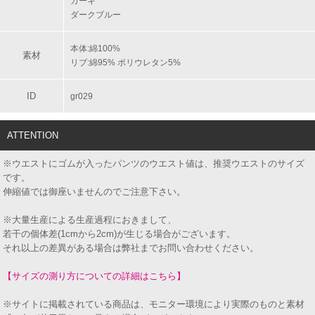
カーキ
ダークブルー
本体:綿100%
素材
リブ:綿95% ポリウレタン5%
ID
gr029
ATTENTION
※ウエストにゴムが入ったパンツのウエスト値は、推奨ウエストのサイズ
です。
伸縮値では御座いませんのでご注意下さい。
※大量生産による生産過程におきまして、
若干の個体差(1cmから2cm)が生じる場合がございます。
それ以上の差異がある場合は弊社までお問い合わせください。
【サイズの測り方についての詳細はこちら】
※サイトに掲載されている商品は、モニター環境により実際のものと素材