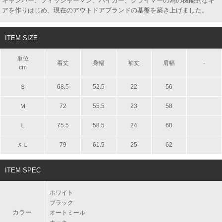
キャンパー、フィッシャーマン、ハイカー、クライマーの為の機能的なギ
アを作りはじめ、現在のアウトドアブランドの基盤を築き上げました。
ITEM SIZE
単位
着丈
身幅
袖丈
肩幅
-
cm
Ｓ
68.5
52.5
22
56
Ｍ
72
55.5
23
58
Ｌ
75.5
58.5
24
60
ＸＬ
79
61.5
25
62
ITEM SPEC
ホワイト
ブラック
カラー
オートミール