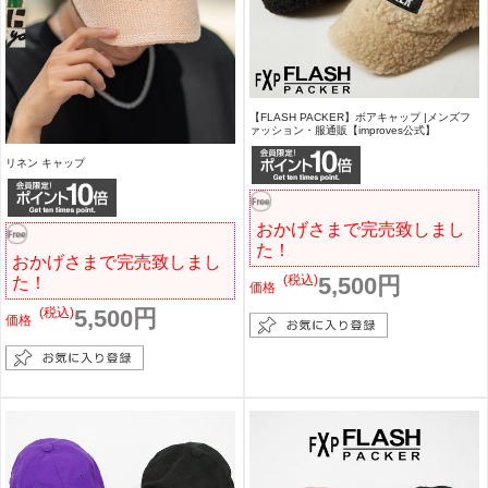
【FLASH PACKER】ボアキャップ |メンズフ
ァッション・服通販【improves公式】
リネン キャップ
おかげさまで完売致しまし
た！
おかげさまで完売致しまし
(税込)
5,500円
た！
価格
(税込)
5,500円
価格