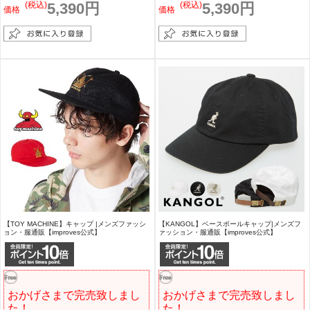
(税込)
5,390円
(税込)
5,390円
価格
価格
【TOY MACHINE】キャップ |メンズファッシ
【KANGOL】ベースボールキャップ|メンズフ
ョン・服通販【improves公式】
ァッション・服通販【improves公式】
おかげさまで完売致しまし
おかげさまで完売致しまし
た！
た！