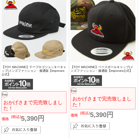
【TOY MACHINE】テープロゴジョッキーキャ
【TOY MACHINE】ベースボールキャップ|メ
ップ|メンズファッション・服通販【improves
ンズファッション・服通販【improves公式】
公式】
おかげさまで完売致しまし
おかげさまで完売致しまし
た！
た！
(税込)
5,390円
価格
(税込)
5,390円
価格