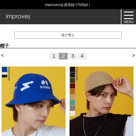
improves会員登録で500pt！
並び替え
帽子
<
>
1
2
3
4