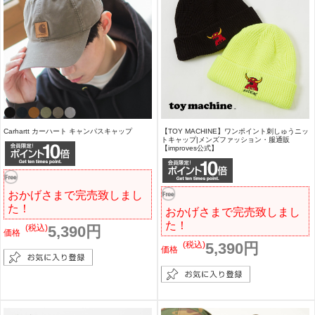
Carhartt カーハート キャンパスキャップ
【TOY MACHINE】ワンポイント刺しゅうニッ
トキャップ|メンズファッション・服通販
【improves公式】
おかげさまで完売致しまし
た！
おかげさまで完売致しまし
た！
(税込)
5,390円
価格
(税込)
5,390円
価格