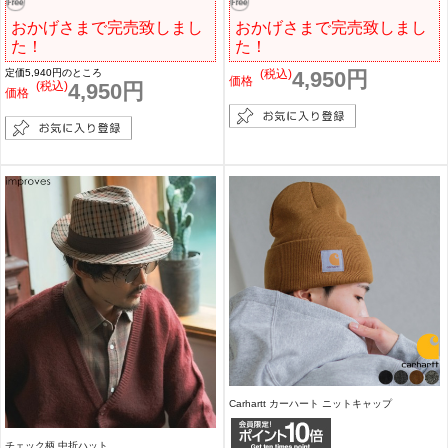
おかげさまで完売致しまし
おかげさまで完売致しまし
た！
た！
定価5,940円のところ
(税込)
4,950円
価格
(税込)
4,950円
価格
Carhartt カーハート ニットキャップ
チェック柄 中折ハット