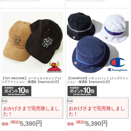
【TOY MACHINE】コーデュロイキャップ |メ
【CHAMPION】バケットハット |メンズファッ
ンズファッション・服通販【improves公式】
ション・服通販【improves公式】
おかげさまで完売致しまし
おかげさまで完売致しまし
た！
た！
(税込)
5,390円
(税込)
5,390円
価格
価格