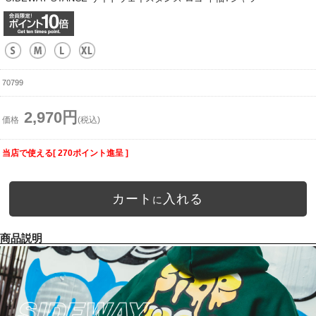
70799
2,970円
価格
(税込)
当店で使える[ 270ポイント進呈 ]
カート
入れる
に
商品説明