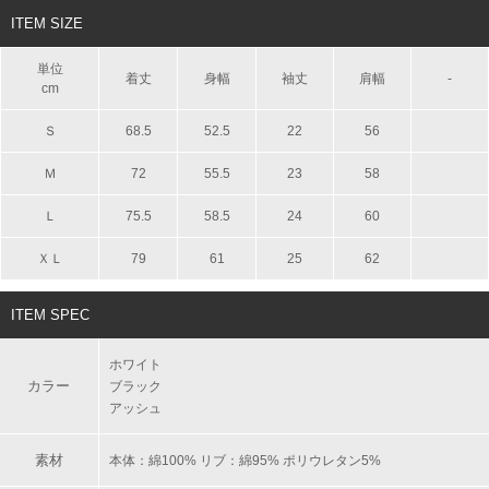
ITEM SIZE
単位
着丈
身幅
袖丈
肩幅
-
cm
Ｓ
68.5
52.5
22
56
Ｍ
72
55.5
23
58
Ｌ
75.5
58.5
24
60
ＸＬ
79
61
25
62
ITEM SPEC
ホワイト
カラー
ブラック
アッシュ
素材
本体：綿100% リブ：綿95% ポリウレタン5%