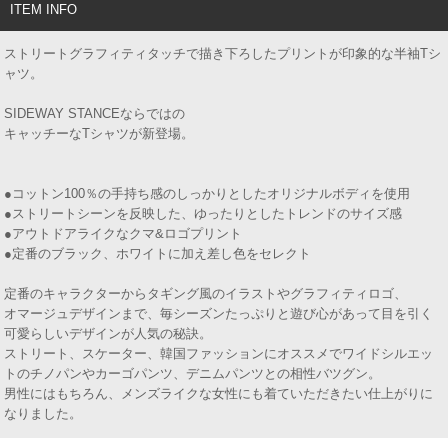
ITEM INFO
ストリートグラフィティタッチで描き下ろしたプリントが印象的な半袖Tシ
ャツ。
SIDEWAY STANCEならではの
キャッチーなTシャツが新登場。
●コットン100％の手持ち感のしっかりとしたオリジナルボディを使用
●ストリートシーンを反映した、ゆったりとしたトレンドのサイズ感
●アウトドアライクなクマ&ロゴプリント
●定番のブラック、ホワイトに加え差し色をセレクト
定番のキャラクターからタギング風のイラストやグラフィティロゴ、
オマージュデザインまで、毎シーズンたっぷりと遊び心があって目を引く
可愛らしいデザインが人気の秘訣。
ストリート、スケーター、韓国ファッションにオススメでワイドシルエッ
トのチノパンやカーゴパンツ、デニムパンツとの相性バツグン。
男性にはもちろん、メンズライクな女性にも着ていただきたい仕上がりに
なりました。