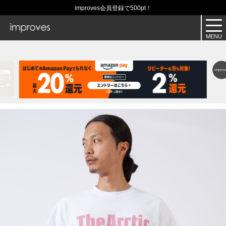
improves会員登録で500pt！