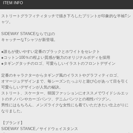
ITEM INFO
ストリートグラフィティタッチで描き下ろしたプリントが印象的な半袖Tシ
ャツ。
SIDEWAY STANCEならではの
キャッチーなTシャツが新登場。
●誰もが使いやすい定番のブラックとホワイトをセレクト
●コットン100％の程よい質感が魅力のオリジナルボディを採用
●タギングタッチのロゴ、可愛らしいイラストのフロントデザイン
定番のキャラクターからタギング風のイラストやグラフィティロゴ、
オマージュデザインまで、毎シーズンたっぷりと遊び心があって目を引く
可愛らしいデザインが人気の秘訣。
ストリート、スケーター、韓国ファッションにオススメでワイドシルエッ
トのチノパンやカーゴパンツ、デニムパンツとの相性バツグン。
男性にはもちろん、メンズライクな女性にも着ていただきたい仕上がりに
なりました。
【ブランド】
SIDEWAY STANCE／サイドウェイスタンス