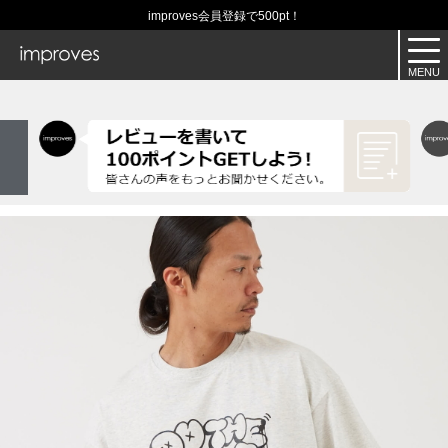
improves会員登録で500pt！