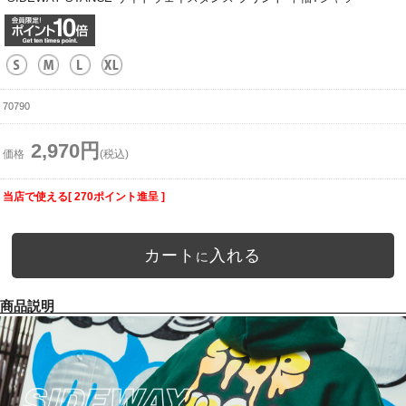
70790
2,970円
価格
(税込)
当店で使える[ 270ポイント進呈 ]
カート
入れる
に
商品説明