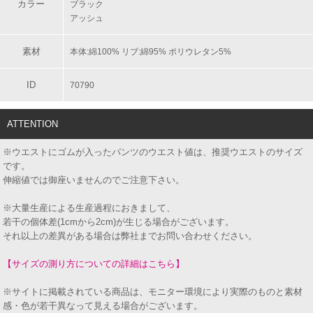
カラー
ブラック
アッシュ
素材
本体:綿100% リブ:綿95% ポリウレタン5%
ID
70790
ATTENTION
※ウエストにゴムが入ったパンツのウエスト値は、推奨ウエストのサイズ
です。
伸縮値では御座いませんのでご注意下さい。
※大量生産による生産過程におきまして、
若干の個体差(1cmから2cm)が生じる場合がございます。
それ以上の差異がある場合は弊社までお問い合わせください。
【サイズの測り方についての詳細はこちら】
※サイトに掲載されている商品は、モニター環境により実際のものと素材
感・色が若干異なって見える場合がございます。