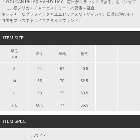
「YOU CAN RELAX EVERY DAY - 毎日がリラックスできる」をコンセプ
トに、横ノリカルチャーとストリートの要素を融合。
キャッチーなグラフィックとユニセックスなデザインで、日常に遊び心と
自由をプラスするライフスタイルブランド。
ITEM SIZE
単位
着丈
身幅
裄丈
-
-
cm
Ｓ
54
67
49.5
Ｍ
55
70
52.5
Ｌ
58
73
53.5
ＸＬ
60.5
77
56.5
ITEM SPEC
ホワイト