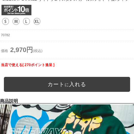
70782
2,970円
価格
(税込)
当店で使える[ 270ポイント進呈 ]
カート
入れる
に
商品説明