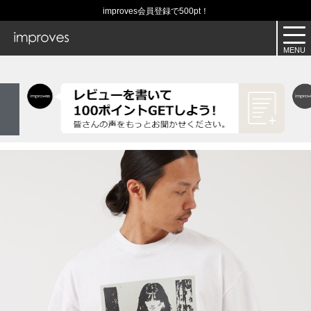
improves会員登録で500pt！