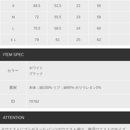
Ｓ
68.5
52.5
22
56
Ｍ
72
55.5
23
58
Ｌ
75.5
58.5
24
60
ＸＬ
79
61
25
62
ITEM SPEC
ホワイト
カラー
ブラック
素材
本体：綿100% リブ：綿95% ポリウレタン5%
ID
70782
ATTENTION
※ウエストにゴムが入ったパンツのウエスト値は、推奨ウエストのサイズ