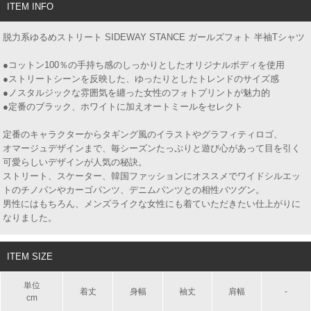
ITEM INFO
脱力系ゆるめストリート SIDEWAY STANCE ガールズフォト 半袖Tシャツ
●コットン100％の手持ち感のしっかりとしたオリジナルボディを使用
●ストリートシーンを反映した、ゆったりとしたトレンドのサイズ感
●ノスタルジックな雰囲気を纏った女性のフォトプリントが魅力的
●定番のブラック、ホワイトに加えオートミールをセレクト
定番のキャラクターからタギング風のイラストやグラフィティロゴ、
オマージュデザインまで、毎シーズンたっぷりと遊び心があって目を引く
可愛らしいデザインが人気の秘訣。
ストリート、スケーター、韓国ファッションにオススメでワイドシルエッ
トのチノパンやカーゴパンツ、デニムパンツとの相性バツグン。
男性にはもちろん、メンズライクな女性にも着ていただきたい仕上がりに
なりました。
ITEM SIZE
単位
着丈
身幅
袖丈
肩幅
-
cm