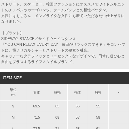
ストリート、スケーター、韓国ファッションにオススメでワイドシルエッ
トのチノパンやカーゴパンツ、デニムパンツとの相性バツグン。
男性にはもちろん、メンズライクな女性にも着ていただきたい仕上がりに
なりました。
【ブランド】
SIDEWAY STANCE／サイドウェイスタンス
「YOU CAN RELAX EVERY DAY - 毎日がリラックスできる」をコンセプ
トに、横ノリカルチャーとストリートの要素を融合。
キャッチーなグラフィックとユニセックスなデザインで、日常に遊び心と
自由をプラスするライフスタイルブランド。
ITEM SIZE
単位
着丈
身幅
袖丈
肩幅
-
cm
Ｓ
69.5
65
56
55
Ｍ
71.5
68
57
58
Ｌ
73.5
71
58
61