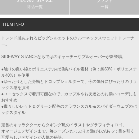
SIDEWAY STANCE
ブランド
商品一覧
一覧
ITEM INFO
トレンド感あふれるビッグシルエットのクルーネックスウェットトレーナ
ー。
SIDEWAY STANCEならではのキャッチーなプルオーバーが新登場。
●触りの良い綿とポリエステルの混紡パイル素材（例：綿60%・ポリエステ
ル40%）を使用
●ゆったりとした身幅とドロップショルダーで、今の気分にぴったりのリラ
ックス感を演出
●ユニセックスで着用可能なので、カップルやお友達とのお揃いコーデにも
おすすめ
●毒々しいレッド＆グリーン配色のクラウンスカル＆スパイダーウェブのバ
ックスタイル
定番のキャラクターからタギング風のイラストやグラフィティロゴ、
オマージュデザインまで、毎シーズンたっぷりと遊び心があって目を引く
可愛らしいデザインが人気の秘訣。