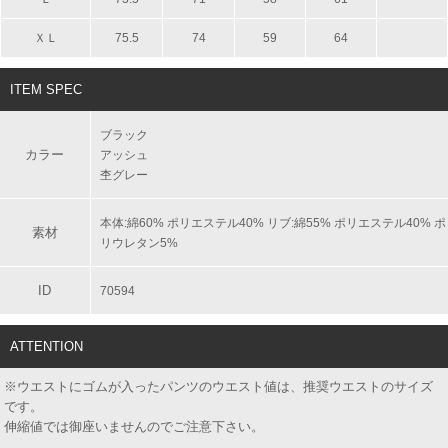
ＸＬ
75.5
74
59
64
ITEM SPEC
ブラック
カラー
アッシュ
杢グレー
本体:綿60% ポリエステル40% リブ:綿55% ポリエステル40% ポ
素材
リウレタン5%
ID
70594
ATTENTION
※ウエストにゴムが入ったパンツのウエスト値は、推奨ウエストのサイズ
です。
伸縮値では御座いませんのでご注意下さい。