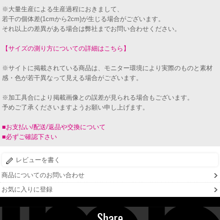
※大量生産による生産過程におきまして、
若干の個体差(1cmから2cm)が生じる場合がございます。
それ以上の差異がある場合は弊社までお問い合わせください。
【サイズの測り方についての詳細はこちら】
※サイトに掲載されている商品は、モニター環境により実際のものと素材
感・色が若干異なって見える場合がございます。
※加工具合により掲載画像との誤差が見られる場合もございます。
予めご了承くださいますようお願い申し上げます。
■お支払い/配送/返品や交換について
■必ずご確認下さい
レビューを書く
商品についてのお問い合わせ
お気に入りに登録
Share