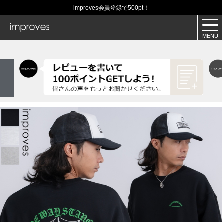
improves会員登録で500pt！